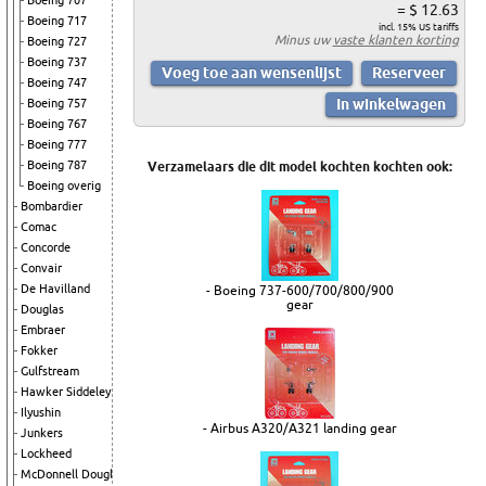
Boeing 707
= $ 12.63
Boeing 717
incl. 15% US tariffs
Minus uw
vaste klanten korting
Boeing 727
Boeing 737
Boeing 747
Boeing 757
Boeing 767
Boeing 777
Boeing 787
Verzamelaars die dit model kochten kochten ook:
Boeing overig
Bombardier
Comac
Concorde
Convair
De Havilland
- Boeing 737-600/700/800/900
gear
Douglas
Embraer
Fokker
Gulfstream
Hawker Siddeley
Ilyushin
- Airbus A320/A321 landing gear
Junkers
Lockheed
McDonnell Douglas