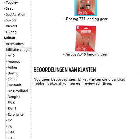
Tupolev
Saab
Sud Aviation
- Boeing 777 landing gear
Sukhoi
Vickers
Overig
Militair
Accessoires
Militaire vliegtuigen
- Airbus A319 landing gear
A-10
Antonov
Airbus
BEOORDELINGEN VAN KLANTEN
Boeing
C-130
Nog geen beoordelingen. Enkel klanten die dit artikel
hebben gekocht kunnen een review schrijven.
Dassault
De Havilland
Douglas
EA-6
EA-18
Eurofighter
F-4
F-5
F-14
F-15