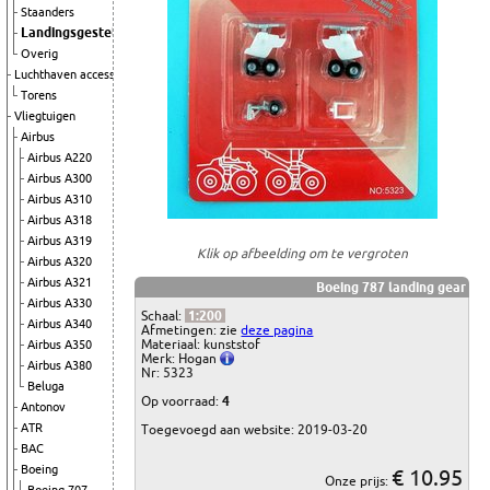
Staanders
Landingsgestellen
Overig
Luchthaven accessoires
Torens
Vliegtuigen
Airbus
Airbus A220
Airbus A300
Airbus A310
Airbus A318
Airbus A319
Klik op afbeelding om te vergroten
Airbus A320
Airbus A321
Boeing 787 landing gear
Airbus A330
Schaal:
1:200
Airbus A340
Afmetingen: zie
deze pagina
Materiaal: kunststof
Airbus A350
Merk: Hogan
Airbus A380
Nr: 5323
Beluga
Op voorraad:
4
Antonov
ATR
Toegevoegd aan website: 2019-03-20
BAC
Boeing
€ 10.95
Onze prijs: