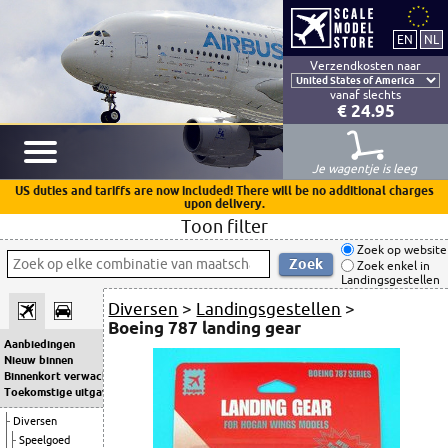
Verzendkosten naar
vanaf slechts
€ 24.95
Je wagentje is leeg
US duties and tariffs are now included! There will be no additional charges
upon delivery.
Toon filter
Zoek op website
Zoek enkel in
Landingsgestellen
Diversen
>
Landingsgestellen
>
Boeing 787 landing gear
Aanbiedingen
Nieuw binnen
Binnenkort verwacht
Toekomstige uitgaven
Diversen
Speelgoed