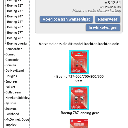
Boeing 717
= $ 12.64
Boeing 727
incl. 15% US tariffs
Minus uw
vaste klanten korting
Boeing 737
Boeing 747
Boeing 757
Boeing 767
Boeing 777
Boeing 787
Boeing overig
Verzamelaars die dit model kochten kochten ook:
Bombardier
Comac
Concorde
Convair
De Havilland
Douglas
- Boeing 737-600/700/800/900
gear
Embraer
Fokker
Gulfstream
Hawker Siddeley
Ilyushin
Junkers
- Boeing 787 landing gear
Lockheed
McDonnell Douglas
Tupolev