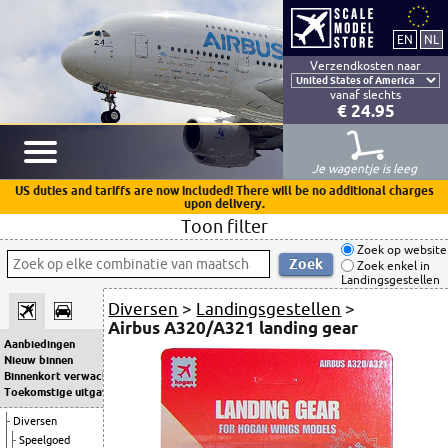
Verzendkosten naar
vanaf slechts
€ 24.95
Je wagentje is leeg
US duties and tariffs are now included! There will be no additional charges
upon delivery.
Toon filter
Zoek op website
Zoek enkel in
Landingsgestellen
Diversen
>
Landingsgestellen
>
Airbus A320/A321 landing gear
Aanbiedingen
Nieuw binnen
Binnenkort verwacht
Toekomstige uitgaven
Diversen
Speelgoed