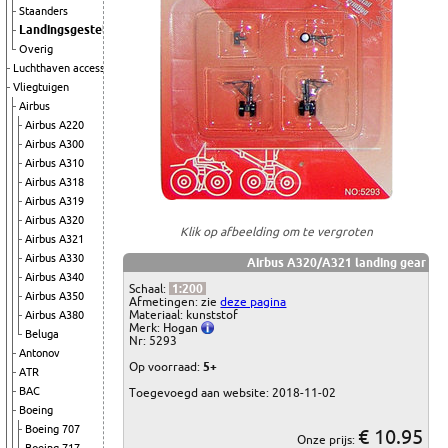
Staanders
Landingsgestellen
Overig
Luchthaven accessoires
Vliegtuigen
Airbus
Airbus A220
Airbus A300
Airbus A310
Airbus A318
Airbus A319
Airbus A320
Klik op afbeelding om te vergroten
Airbus A321
Airbus A330
Airbus A320/A321 landing gear
Airbus A340
Schaal:
1:200
Airbus A350
Afmetingen: zie
deze pagina
Materiaal: kunststof
Airbus A380
Merk: Hogan
Beluga
Nr: 5293
Antonov
Op voorraad:
5+
ATR
BAC
Toegevoegd aan website: 2018-11-02
Boeing
Boeing 707
€ 10.95
Onze prijs: