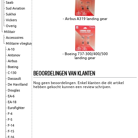
Saab
Sud Aviation
Sukhoi
- Airbus A319 landing gear
Vickers
Overig
Militair
Accessoires
Militaire vliegtuigen
A-10
- Boeing 737-300/400/500
Antonov
landing gear
Airbus
Boeing
BEOORDELINGEN VAN KLANTEN
C-130
Dassault
Nog geen beoordelingen. Enkel klanten die dit artikel
De Havilland
hebben gekocht kunnen een review schrijven.
Douglas
EA-6
EA-18
Eurofighter
F-4
F-5
F-14
F-15
F-16