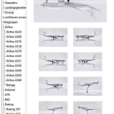
Staanders
Landingsgestellen
Overig
Luchthaven accessoires
Vliegtuigen
Airbus
Airbus A220
Airbus A300
Airbus A310
Airbus A318
Airbus A319
Airbus A320
Airbus A321
Airbus A330
Airbus A340
Airbus A350
Airbus A380
Beluga
Antonov
ATR
BAC
Boeing
Boeing 707