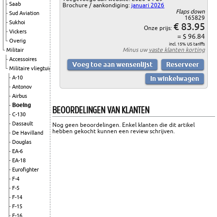
Saab
Brochure / aankondiging:
januari 2026
Flaps down
Sud Aviation
165829
Sukhoi
€ 83.95
Onze prijs:
Vickers
= $ 96.84
Overig
incl. 15% US tariffs
Minus uw
vaste klanten korting
Militair
Accessoires
Militaire vliegtuigen
A-10
Antonov
Airbus
Boeing
BEOORDELINGEN VAN KLANTEN
C-130
Dassault
Nog geen beoordelingen. Enkel klanten die dit artikel
hebben gekocht kunnen een review schrijven.
De Havilland
Douglas
EA-6
EA-18
Eurofighter
F-4
F-5
F-14
F-15
F-16