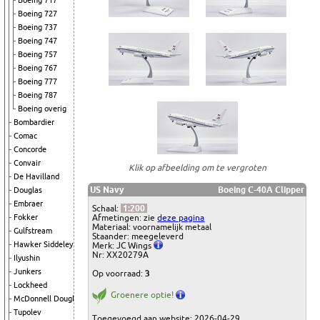
Boeing 717
Boeing 727
Boeing 737
Boeing 747
Boeing 757
Boeing 767
Boeing 777
Boeing 787
Boeing overig
Bombardier
Comac
Concorde
Convair
Klik op afbeelding om te vergroten
De Havilland
US Navy
Boeing C-40A Clipper
Douglas
Embraer
Schaal:
1:200
Afmetingen: zie
deze pagina
Fokker
Materiaal: voornamelijk metaal
Gulfstream
Staander: meegeleverd
Hawker Siddeley
Merk: JC Wings
Nr: XX20279A
Ilyushin
Junkers
Op voorraad:
3
Lockheed
Groenere optie!
McDonnell Douglas
Tupolev
Toegevoegd aan website: 2026-04-29