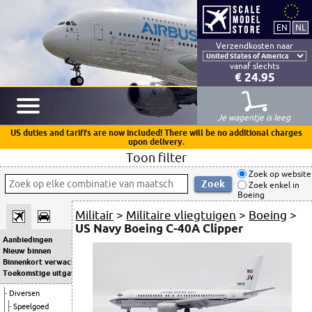
Verzendkosten naar
vanaf slechts
€ 24.95
Je wagentje is leeg
US duties and tariffs are now included! There will be no additional charges
upon delivery.
Toon filter
Zoek op website
Zoek enkel in
Boeing
Militair
>
Militaire vliegtuigen
>
Boeing
>
US Navy Boeing C-40A Clipper
Aanbiedingen
Nieuw binnen
Binnenkort verwacht
Toekomstige uitgaven
Diversen
Speelgoed