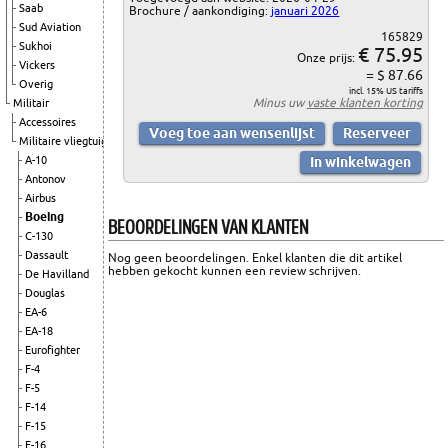
Saab
Brochure / aankondiging:
januari 2026
Sud Aviation
165829
Sukhoi
€ 75.95
Onze prijs:
Vickers
= $ 87.66
Overig
incl. 15% US tariffs
Minus uw
vaste klanten korting
Militair
Accessoires
Militaire vliegtuigen
A-10
Antonov
Airbus
Boeing
BEOORDELINGEN VAN KLANTEN
C-130
Dassault
Nog geen beoordelingen. Enkel klanten die dit artikel
hebben gekocht kunnen een review schrijven.
De Havilland
Douglas
EA-6
EA-18
Eurofighter
F-4
F-5
F-14
F-15
F-16