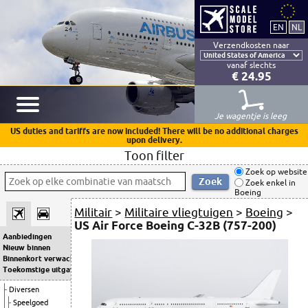
Verzendkosten naar
vanaf slechts
€ 24.95
Je wagentje is leeg
US duties and tariffs are now included! There will be no additional charges
upon delivery.
Toon filter
Zoek op website
Zoek enkel in
Boeing
Militair
>
Militaire vliegtuigen
>
Boeing
>
US Air Force Boeing C-32B (757-200)
Aanbiedingen
Nieuw binnen
Binnenkort verwacht
Toekomstige uitgaven
Diversen
Speelgoed