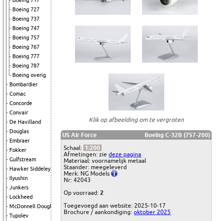
Boeing 717
Boeing 727
Boeing 737
Boeing 747
Boeing 757
Boeing 767
Boeing 777
Boeing 787
Boeing overig
Bombardier
Comac
Concorde
Convair
Klik op afbeelding om te vergroten
De Havilland
Douglas
US Air Force
Boeing C-32B (757-200)
Embraer
Schaal:
1:200
Fokker
Afmetingen: zie
deze pagina
Gulfstream
Materiaal: voornamelijk metaal
Staander: meegeleverd
Hawker Siddeley
Merk: NG Models
Ilyushin
Nr: 42043
Junkers
Op voorraad:
2
Lockheed
Toegevoegd aan website: 2025-10-17
McDonnell Douglas
Brochure / aankondiging:
oktober 2025
Tupolev