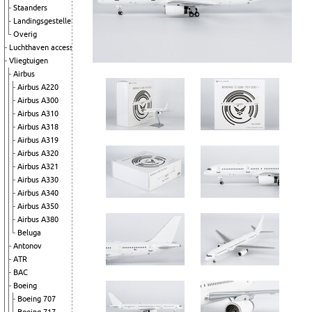
Staanders
Landingsgestellen
Overig
Luchthaven accessoires
Vliegtuigen
Airbus
Airbus A220
Airbus A300
Airbus A310
Airbus A318
Airbus A319
Airbus A320
Airbus A321
Airbus A330
Airbus A340
Airbus A350
Airbus A380
Beluga
Antonov
ATR
BAC
Boeing
Boeing 707