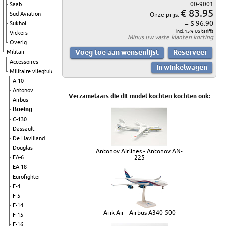
00-9001
Saab
€ 83.95
Sud Aviation
Onze prijs:
= $ 96.90
Sukhoi
incl. 15% US tariffs
Vickers
Minus uw
vaste klanten korting
Overig
Militair
Accessoires
Militaire vliegtuigen
A-10
Antonov
Verzamelaars die dit model kochten kochten ook:
Airbus
Boeing
C-130
Dassault
De Havilland
Douglas
Antonov Airlines - Antonov AN-
EA-6
225
EA-18
Eurofighter
F-4
F-5
F-14
Arik Air - Airbus A340-500
F-15
F-16