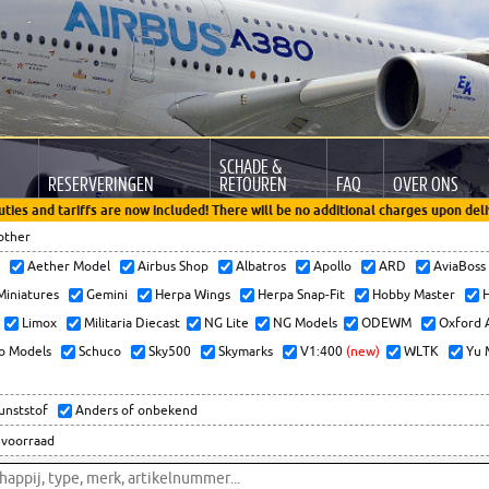
SCHADE &
RESERVERINGEN
RETOUREN
FAQ
OVER ONS
uties and tariffs are now included! There will be no additional charges upon deli
other
x
Aether Model
Airbus Shop
Albatros
Apollo
ARD
AviaBos
 Miniatures
Gemini
Herpa Wings
Herpa Snap-Fit
Hobby Master
H
Limox
Militaria Diecast
NG Lite
NG Models
ODEWM
Oxford 
o Models
Schuco
Sky500
Skymarks
V1:400
(new)
WLTK
Yu 
kunststof
Anders of onbekend
 voorraad