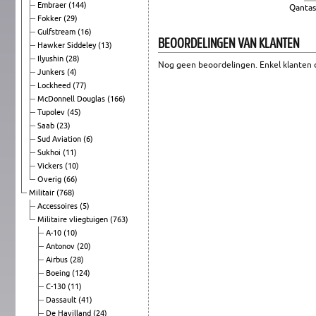
Embraer
(144)
Qantas
Fokker
(29)
Gulfstream
(16)
BEOORDELINGEN VAN KLANTEN
Hawker Siddeley
(13)
Ilyushin
(28)
Nog geen beoordelingen. Enkel klanten d
Junkers
(4)
Lockheed
(77)
McDonnell Douglas
(166)
Tupolev
(45)
Saab
(23)
Sud Aviation
(6)
Sukhoi
(11)
Vickers
(10)
Overig
(66)
Militair
(768)
Accessoires
(5)
Militaire vliegtuigen
(763)
A-10
(10)
Antonov
(20)
Airbus
(28)
Boeing
(124)
C-130
(11)
Dassault
(41)
De Havilland
(24)