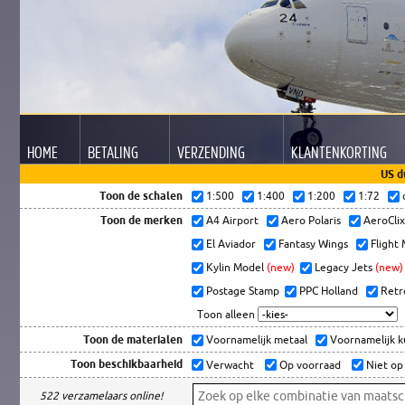
HOME
BETALING
VERZENDING
KLANTEN
KORTING
US d
Toon de schalen
1:500
1:400
1:200
1:72
Toon de merken
A4 Airport
Aero Polaris
AeroCli
El Aviador
Fantasy Wings
Flight
Kylin Model
(new)
Legacy Jets
(new)
Postage Stamp
PPC Holland
Retr
Toon alleen
Toon de materialen
Voornamelijk metaal
Voornamelijk 
Toon beschikbaarheid
Verwacht
Op voorraad
Niet op
522 verzamelaars online!