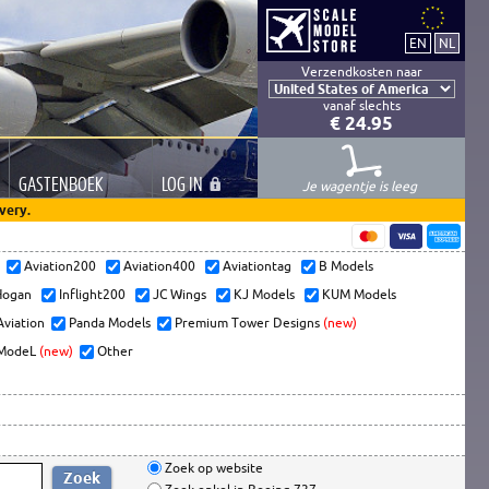
Verzendkosten naar
vanaf slechts
€ 24.95
GASTEN
BOEK
LOG
IN
Je wagentje is leeg
very.
s
Aviation200
Aviation400
Aviationtag
B Models
ogan
Inflight200
JC Wings
KJ Models
KUM Models
Aviation
Panda Models
Premium Tower Designs
(new)
ModeL
(new)
Other
Zoek op website