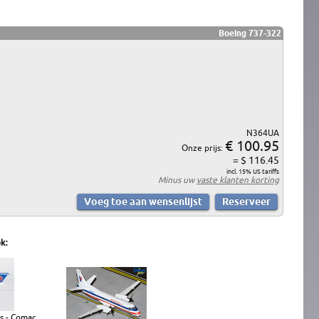
Boeing 737-322
N364UA
€ 100.95
Onze prijs:
= $ 116.45
incl. 15% US tariffs
Minus uw
vaste klanten korting
k:
s - Comac