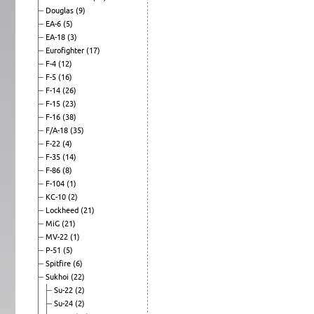
Douglas
(9)
EA-6
(5)
EA-18
(3)
Eurofighter
(17)
F-4
(12)
F-5
(16)
F-14
(26)
F-15
(23)
F-16
(38)
F/A-18
(35)
F-22
(4)
F-35
(14)
F-86
(8)
F-104
(1)
KC-10
(2)
Lockheed
(21)
MiG
(21)
MV-22
(1)
P-51
(5)
Spitfire
(6)
Sukhoi
(22)
Su-22
(2)
Su-24
(2)