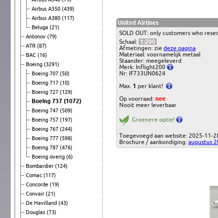
Airbus A350
(439)
Airbus A380
(117)
United Airlines
Beluga
(21)
SOLD OUT: only customers who reserv
Antonov
(79)
Schaal:
1:200
ATR
(87)
Afmetingen: zie
deze pagina
Materiaal: voornamelijk metaal
BAC
(16)
Staander: meegeleverd
Boeing
(3291)
Merk: Inflight200
Nr: IF733UN0624
Boeing 707
(50)
Boeing 717
(10)
Max.
1
per klant!
Boeing 727
(129)
Op voorraad:
nee
Boeing 737
(1072)
Nooit meer leverbaar
Boeing 747
(509)
Groenere optie!
Boeing 757
(197)
Boeing 767
(244)
Toegevoegd aan website: 2025-11-2
Boeing 777
(598)
Brochure / aankondiging:
augustus 
Boeing 787
(476)
Boeing overig
(6)
Bombardier
(124)
Comac
(117)
Concorde
(19)
Convair
(21)
De Havilland
(43)
Douglas
(73)