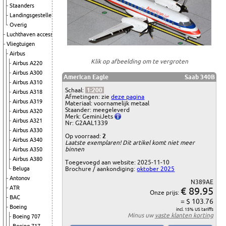
Staanders
Landingsgestellen
Overig
Luchthaven accessoires
Vliegtuigen
Airbus
Klik op afbeelding om te vergroten
Airbus A220
Airbus A300
American Eagle
Saab 340B
Airbus A310
Schaal:
1:200
Airbus A318
Afmetingen: zie
deze pagina
Airbus A319
Materiaal: voornamelijk metaal
Staander: meegeleverd
Airbus A320
Merk: GeminiJets
Airbus A321
Nr: G2AAL1339
Airbus A330
Op voorraad:
2
Airbus A340
Laatste exemplaren! Dit artikel komt niet meer
binnen
Airbus A350
Airbus A380
Toegevoegd aan website: 2025-11-10
Beluga
Brochure / aankondiging:
oktober 2025
Antonov
N389AE
ATR
€ 89.95
Onze prijs:
BAC
= $ 103.76
Boeing
incl. 15% US tariffs
Minus uw
vaste klanten korting
Boeing 707