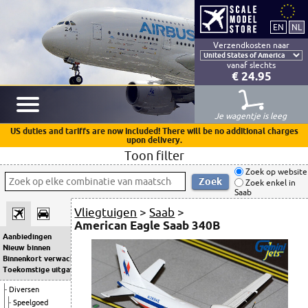
Verzendkosten naar
vanaf slechts
€ 24.95
Je wagentje is leeg
US duties and tariffs are now included! There will be no additional charges
upon delivery.
Toon filter
Zoek op website
Zoek enkel in
Saab
Vliegtuigen
>
Saab
>
American Eagle Saab 340B
Aanbiedingen
Nieuw binnen
Binnenkort verwacht
Toekomstige uitgaven
Diversen
Speelgoed