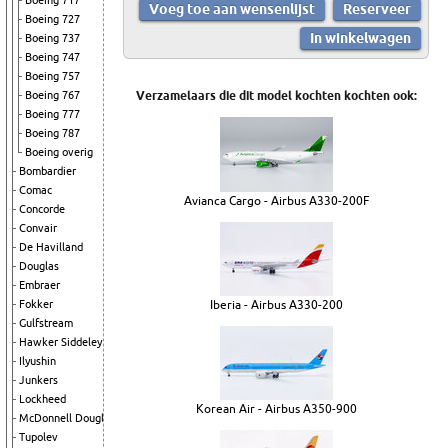
Boeing 717
Boeing 727
Boeing 737
Boeing 747
Boeing 757
Boeing 767
Verzamelaars die dit model kochten kochten ook:
Boeing 777
Boeing 787
Boeing overig
Bombardier
Comac
Avianca Cargo - Airbus A330-200F
Concorde
Convair
De Havilland
Douglas
Embraer
Fokker
Iberia - Airbus A330-200
Gulfstream
Hawker Siddeley
Ilyushin
Junkers
Lockheed
Korean Air - Airbus A350-900
McDonnell Douglas
Tupolev