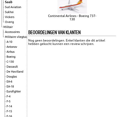
Saab
Sud Aviation
Sukhoi
Continental Airlines - Boeing 737-
Vickers
130
Overig
Militair
BEOORDELINGEN VAN KLANTEN
Accessoires
Militaire vliegtuigen
Nog geen beoordelingen. Enkel klanten die dit artikel
A-10
hebben gekocht kunnen een review schrijven.
Antonov
Airbus
Boeing
C-130
Dassault
De Havilland
Douglas
EA-6
EA-18
Eurofighter
F-4
F-5
F-14
F-15
F-16