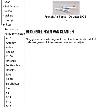
Saab
Sud Aviation
Sukhoi
Vickers
French Air Force - Douglas DC-8-
72
Overig
Militair
Accessoires
BEOORDELINGEN VAN KLANTEN
Militaire vliegtuigen
A-10
Nog geen beoordelingen. Enkel klanten die dit artikel
hebben gekocht kunnen een review schrijven.
Antonov
Airbus
Boeing
C-130
Dassault
De Havilland
Douglas
EA-6
EA-18
Eurofighter
F-4
F-5
F-14
F-15
F-16