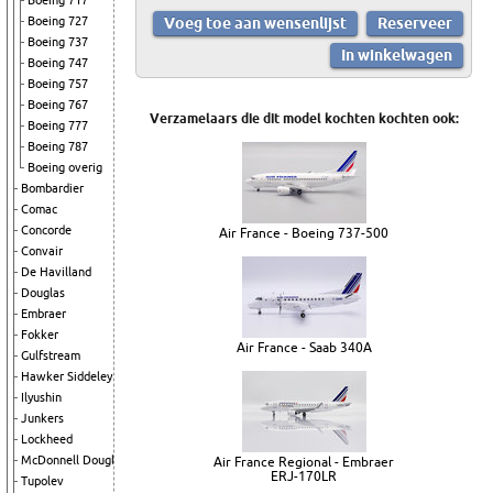
Boeing 717
Boeing 727
Boeing 737
Boeing 747
Boeing 757
Boeing 767
Verzamelaars die dit model kochten kochten ook:
Boeing 777
Boeing 787
Boeing overig
Bombardier
Comac
Concorde
Air France - Boeing 737-500
Convair
De Havilland
Douglas
Embraer
Fokker
Air France - Saab 340A
Gulfstream
Hawker Siddeley
Ilyushin
Junkers
Lockheed
McDonnell Douglas
Air France Regional - Embraer
ERJ-170LR
Tupolev