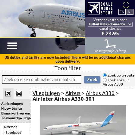
Verzendkosten naar
vanaf slechts
€ 24.95
Je wagentje is leeg
US duties and tariffs are now included! There will be no additional charges
upon delivery.
Toon filter
Zoek op website
Zoek enkel in
Airbus A330
Vliegtuigen
>
Airbus
>
Airbus A330
>
Air Inter Airbus A330-301
Aanbiedingen
Nieuw binnen
Binnenkort verwacht
Toekomstige uitgaven
Diversen
Speelgoed