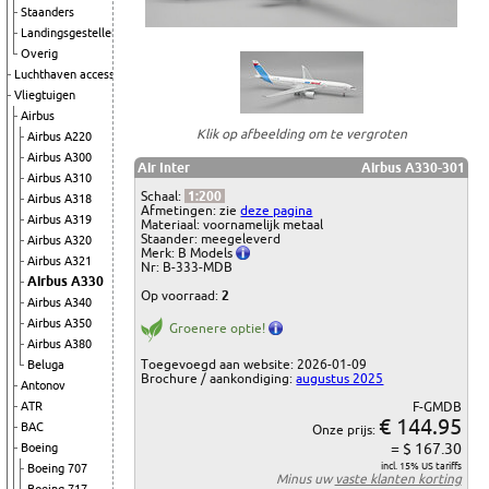
Staanders
Landingsgestellen
Overig
Luchthaven accessoires
Vliegtuigen
Airbus
Klik op afbeelding om te vergroten
Airbus A220
Airbus A300
Air Inter
Airbus A330-301
Airbus A310
Schaal:
1:200
Airbus A318
Afmetingen: zie
deze pagina
Airbus A319
Materiaal: voornamelijk metaal
Staander: meegeleverd
Airbus A320
Merk: B Models
Airbus A321
Nr: B-333-MDB
Airbus A330
Op voorraad:
2
Airbus A340
Airbus A350
Groenere optie!
Airbus A380
Toegevoegd aan website: 2026-01-09
Beluga
Brochure / aankondiging:
augustus 2025
Antonov
F-GMDB
ATR
€ 144.95
BAC
Onze prijs:
= $ 167.30
Boeing
incl. 15% US tariffs
Boeing 707
Minus uw
vaste klanten korting