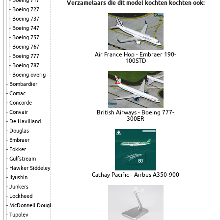
Boeing 717
Verzamelaars die dit model kochten kochten ook:
Boeing 727
Boeing 737
Boeing 747
Boeing 757
Boeing 767
Air France Hop - Embraer 190-
Boeing 777
100STD
Boeing 787
Boeing overig
Bombardier
Comac
Concorde
Convair
British Airways - Boeing 777-
300ER
De Havilland
Douglas
Embraer
Fokker
Gulfstream
Hawker Siddeley
Cathay Pacific - Airbus A350-900
Ilyushin
Junkers
Lockheed
McDonnell Douglas
Tupolev