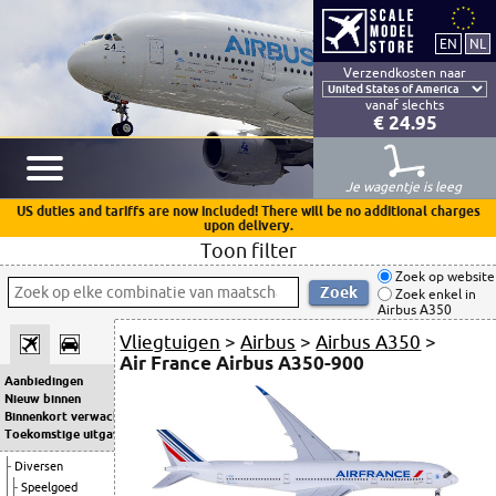
Verzendkosten naar
vanaf slechts
€ 24.95
Je wagentje is leeg
US duties and tariffs are now included! There will be no additional charges
upon delivery.
Toon filter
Zoek op website
Zoek enkel in
Airbus A350
Vliegtuigen
>
Airbus
>
Airbus A350
>
Air France Airbus A350-900
Aanbiedingen
Nieuw binnen
Binnenkort verwacht
Toekomstige uitgaven
Diversen
Speelgoed