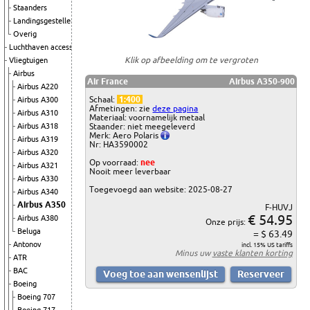
Staanders
Landingsgestellen
Overig
Luchthaven accessoires
Klik op afbeelding om te vergroten
Vliegtuigen
Airbus
Air France
Airbus A350-900
Airbus A220
Schaal:
1:400
Airbus A300
Afmetingen: zie
deze pagina
Airbus A310
Materiaal: voornamelijk metaal
Airbus A318
Staander: niet meegeleverd
Merk: Aero Polaris
Airbus A319
Nr: HA3590002
Airbus A320
Op voorraad:
nee
Airbus A321
Nooit meer leverbaar
Airbus A330
Toegevoegd aan website: 2025-08-27
Airbus A340
Airbus A350
F-HUVJ
€ 54.95
Airbus A380
Onze prijs:
Beluga
= $ 63.49
Antonov
incl. 15% US tariffs
Minus uw
vaste klanten korting
ATR
BAC
Boeing
Boeing 707