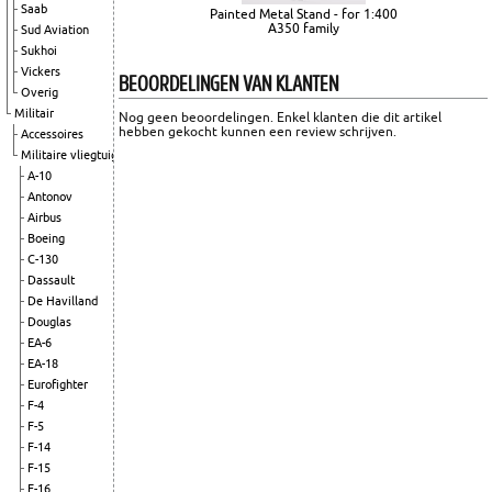
Saab
Painted Metal Stand - for 1:400
A350 family
Sud Aviation
Sukhoi
Vickers
BEOORDELINGEN VAN KLANTEN
Overig
Militair
Nog geen beoordelingen. Enkel klanten die dit artikel
hebben gekocht kunnen een review schrijven.
Accessoires
Militaire vliegtuigen
A-10
Antonov
Airbus
Boeing
C-130
Dassault
De Havilland
Douglas
EA-6
EA-18
Eurofighter
F-4
F-5
F-14
F-15
F-16