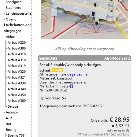
Speelgoed
Staanders
Landingsgestellen
Overig
Luchthaven accessoires
Vliegtuigen
Airbus
Airbus A220
Airbus A300
Klik op afbeelding om te vergroten
Airbus A310
GeminiJets
Airbridge Set 2
Airbus A318
Set of 3 double/widebody airbridges.
Airbus A319
Schaal:
1:400
Airbus A320
Afmetingen: zie
deze pagina
Airbus A321
Materiaal: kunststof
Staander: niet meegeleverd
Airbus A330
Merk: GeminiJets
Airbus A340
Nr: GJARBRDG2
Airbus A350
Op voorraad:
5+
Airbus A380
Toegevoegd aan website: 2008-02-02
Beluga
Antonov
€ 28.95
ATR
Onze prijs:
BAC
= $ 33.41
Boeing
incl. 15% US tariffs
Minus uw
vaste klanten korting
Boeing 707