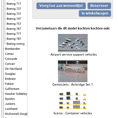
Boeing 717
Boeing 727
Boeing 737
Boeing 747
Boeing 757
Verzamelaars die dit model kochten kochten ook:
Boeing 767
Boeing 777
Boeing 787
Boeing overig
Bombardier
Comac
- Airport service support vehicles
Concorde
Convair
De Havilland
Douglas
Embraer
Fokker
GeminiJets - Airbridge Set 1
Gulfstream
Hawker Siddeley
Ilyushin
Junkers
Lockheed
Scenix - Container vehicles
McDonnell Douglas