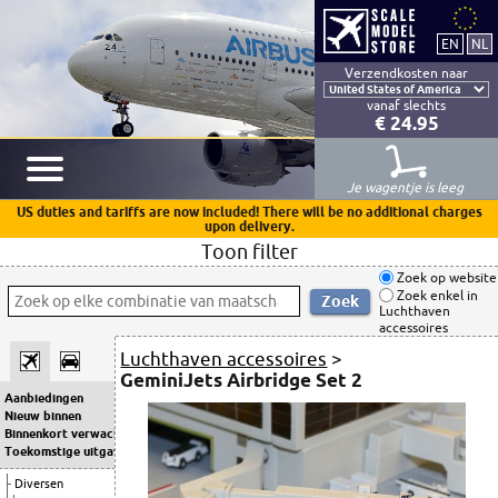
Verzendkosten naar
vanaf slechts
€ 24.95
Je wagentje is leeg
US duties and tariffs are now included! There will be no additional charges
upon delivery.
Toon filter
Zoek op website
Zoek enkel in
Luchthaven
accessoires
Luchthaven accessoires
>
GeminiJets Airbridge Set 2
Aanbiedingen
Nieuw binnen
Binnenkort verwacht
Toekomstige uitgaven
Diversen