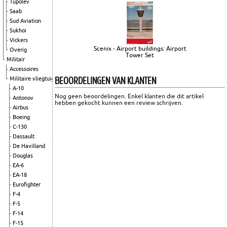
Tupolev
Saab
Sud Aviation
Sukhoi
Vickers
Scenix - Airport buildings: Airport
Overig
Tower Set
Militair
Accessoires
BEOORDELINGEN VAN KLANTEN
Militaire vliegtuigen
A-10
Nog geen beoordelingen. Enkel klanten die dit artikel
Antonov
hebben gekocht kunnen een review schrijven.
Airbus
Boeing
C-130
Dassault
De Havilland
Douglas
EA-6
EA-18
Eurofighter
F-4
F-5
F-14
F-15