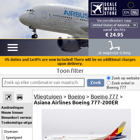
Verzendkosten naar
vanaf slechts
€ 24.95
Je wagentje is leeg
US duties and tariffs are now included! There will be no additional charges
upon delivery.
Toon filter
Zoek op website
Zoek enkel in
Boeing 777
Vliegtuigen
>
Boeing
>
Boeing 777
>
Asiana Airlines Boeing 777-200ER
Aanbiedingen
Nieuw binnen
Binnenkort verwacht
Toekomstige uitgaven
Diversen
Speelgoed