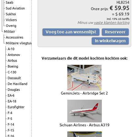
HL8254
Saab
€ 59.95
Sud Aviation
Onze prijs:
= $ 69.19
Sukhoi
incl. 15% US tariffs
Vickers
Minus uw
vaste klanten korting
Overig
Militair
Accessoires
Militaire vliegtuigen
A-10
Antonov
Verzamelaars die dit model kochten kochten ook:
Airbus
Boeing
C-130
Dassault
De Havilland
Douglas
GeminiJets - Airbridge Set 2
EA-6
EA-18
Eurofighter
F-4
F-5
F-14
Sichuan Airlines - Airbus A319
F-15
F-16