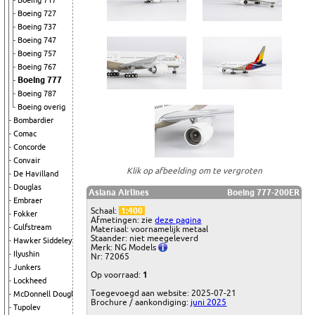
Boeing 717
Boeing 727
Boeing 737
Boeing 747
Boeing 757
Boeing 767
Boeing 777
Boeing 787
Boeing overig
Bombardier
Comac
Concorde
Convair
Klik op afbeelding om te vergroten
De Havilland
Douglas
Asiana Airlines
Boeing 777-200ER
Embraer
Schaal:
1:400
Fokker
Afmetingen: zie
deze pagina
Gulfstream
Materiaal: voornamelijk metaal
Staander: niet meegeleverd
Hawker Siddeley
Merk: NG Models
Ilyushin
Nr: 72065
Junkers
Op voorraad:
1
Lockheed
Toegevoegd aan website: 2025-07-21
McDonnell Douglas
Brochure / aankondiging:
juni 2025
Tupolev