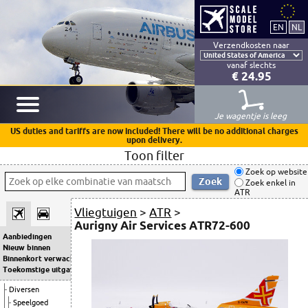
Verzendkosten naar
vanaf slechts
€ 24.95
Je wagentje is leeg
US duties and tariffs are now included! There will be no additional charges
upon delivery.
Toon filter
Zoek op website
Zoek enkel in
ATR
Vliegtuigen
>
ATR
>
Aurigny Air Services ATR72-600
Aanbiedingen
Nieuw binnen
Binnenkort verwacht
Toekomstige uitgaven
Diversen
Speelgoed