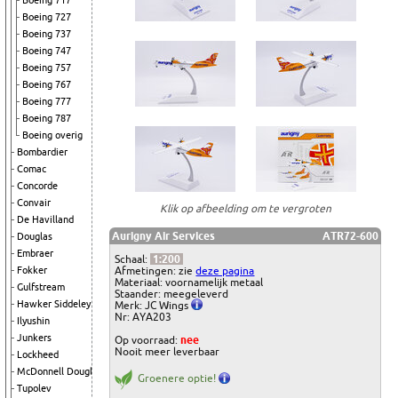
Boeing 717
Boeing 727
Boeing 737
Boeing 747
Boeing 757
Boeing 767
Boeing 777
Boeing 787
Boeing overig
Bombardier
Comac
Concorde
Convair
Klik op afbeelding om te vergroten
De Havilland
Aurigny Air Services
ATR72-600
Douglas
Embraer
Schaal:
1:200
Afmetingen: zie
deze pagina
Fokker
Materiaal: voornamelijk metaal
Gulfstream
Staander: meegeleverd
Hawker Siddeley
Merk: JC Wings
Nr: AYA203
Ilyushin
Junkers
Op voorraad:
nee
Nooit meer leverbaar
Lockheed
McDonnell Douglas
Groenere optie!
Tupolev