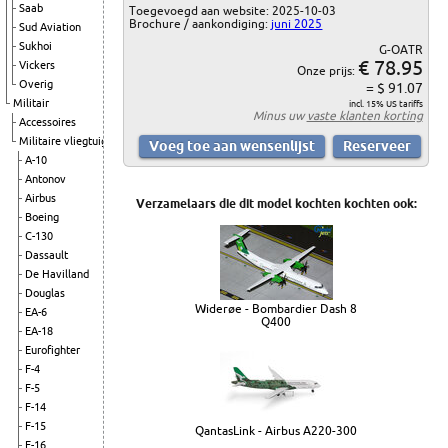
Saab
Toegevoegd aan website: 2025-10-03
Brochure / aankondiging:
juni 2025
Sud Aviation
Sukhoi
G-OATR
€ 78.95
Vickers
Onze prijs:
Overig
= $ 91.07
Militair
incl. 15% US tariffs
Minus uw
vaste klanten korting
Accessoires
Militaire vliegtuigen
A-10
Antonov
Airbus
Verzamelaars die dit model kochten kochten ook:
Boeing
C-130
Dassault
De Havilland
Douglas
Widerøe - Bombardier Dash 8
EA-6
Q400
EA-18
Eurofighter
F-4
F-5
F-14
F-15
QantasLink - Airbus A220-300
F-16