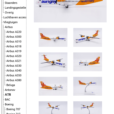
Staanders
Landingsgestellen
Overig
Luchthaven accessoires
Vliegtuigen
Airbus
Airbus A220
Airbus A300
Airbus A310
Airbus A318
Airbus A319
Airbus A320
Airbus A321
Airbus A330
Airbus A340
Airbus A350
Airbus A380
Beluga
Antonov
ATR
BAC
Boeing
Boeing 707