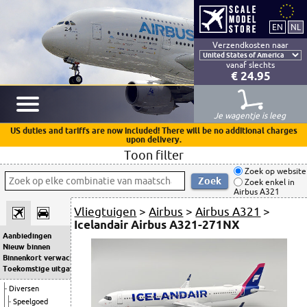
Verzendkosten naar
vanaf slechts
€ 24.95
Je wagentje is leeg
US duties and tariffs are now included! There will be no additional charges
upon delivery.
Toon filter
Zoek op website
Zoek enkel in
Airbus A321
Vliegtuigen
>
Airbus
>
Airbus A321
>
Icelandair Airbus A321-271NX
Aanbiedingen
Nieuw binnen
Binnenkort verwacht
Toekomstige uitgaven
Diversen
Speelgoed