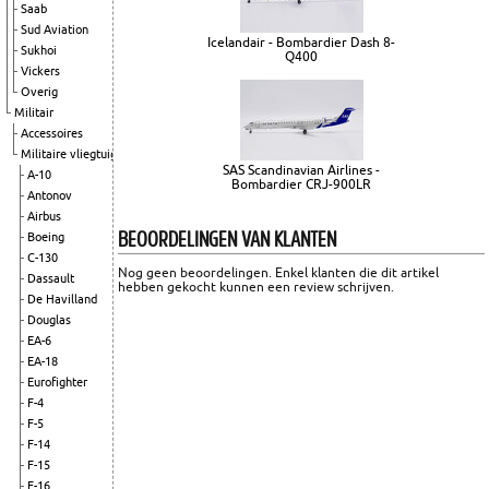
Saab
Sud Aviation
Icelandair - Bombardier Dash 8-
Sukhoi
Q400
Vickers
Overig
Militair
Accessoires
Militaire vliegtuigen
SAS Scandinavian Airlines -
A-10
Bombardier CRJ-900LR
Antonov
Airbus
BEOORDELINGEN VAN KLANTEN
Boeing
C-130
Nog geen beoordelingen. Enkel klanten die dit artikel
Dassault
hebben gekocht kunnen een review schrijven.
De Havilland
Douglas
EA-6
EA-18
Eurofighter
F-4
F-5
F-14
F-15
F-16