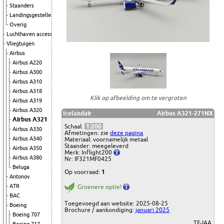
Staanders
Landingsgestellen
Overig
Luchthaven accessoires
Vliegtuigen
Airbus
Airbus A220
Airbus A300
Airbus A310
Airbus A318
Klik op afbeelding om te vergroten
Airbus A319
Airbus A320
Icelandair
Airbus A321-271NX
Airbus A321
Schaal:
1:200
Airbus A330
Afmetingen: zie
deze pagina
Airbus A340
Materiaal: voornamelijk metaal
Staander: meegeleverd
Airbus A350
Merk: Inflight200
Airbus A380
Nr: IF321MF0425
Beluga
Op voorraad:
1
Antonov
ATR
Groenere optie!
BAC
Toegevoegd aan website: 2025-08-25
Boeing
Brochure / aankondiging:
januari 2025
Boeing 707
TF-IAA