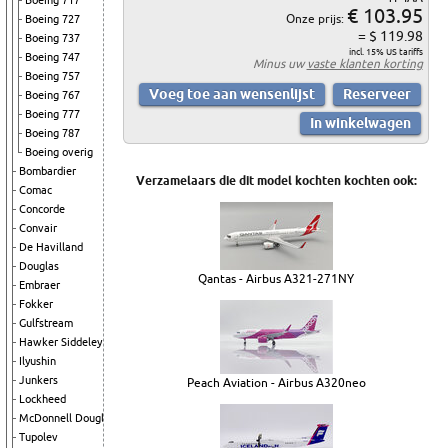
Boeing 717
€ 103.95
Onze prijs:
Boeing 727
= $ 119.98
Boeing 737
incl. 15% US tariffs
Boeing 747
Minus uw
vaste klanten korting
Boeing 757
Boeing 767
Boeing 777
Boeing 787
Boeing overig
Bombardier
Verzamelaars die dit model kochten kochten ook:
Comac
Concorde
Convair
De Havilland
Douglas
Qantas - Airbus A321-271NY
Embraer
Fokker
Gulfstream
Hawker Siddeley
Ilyushin
Junkers
Peach Aviation - Airbus A320neo
Lockheed
McDonnell Douglas
Tupolev