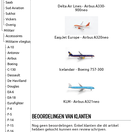
Saab
Delta Air Lines - Airbus A330-
Sud Aviation
900neo
Sukhoi
Vickers
Overig
Militair
Accessoires
EasyJet Europe - Airbus A320neo
Militaire vliegtuigen
A-10
Antonov
Airbus
Boeing
Icelandair - Boeing 757-300
C-130
Dassault
De Havilland
Douglas
EA-6
EA-18
KLM - Airbus A321neo
Eurofighter
F-4
BEOORDELINGEN VAN KLANTEN
F-5
F-14
Nog geen beoordelingen. Enkel klanten die dit artikel
F-15
hebben gekocht kunnen een review schrijven.
F-16