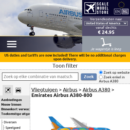
Verzendkosten naar
vanaf slechts
€ 24.95
Je wagentje is leeg
US duties and tariffs are now included! There will be no additional charges
upon delivery.
Toon filter
Zoek op website
Zoek enkel in
Airbus A380
Vliegtuigen
>
Airbus
>
Airbus A380
>
Emirates Airbus A380-800
Aanbiedingen
Nieuw binnen
Binnenkort verwacht
Toekomstige uitgaven
Diversen
Speelgoed