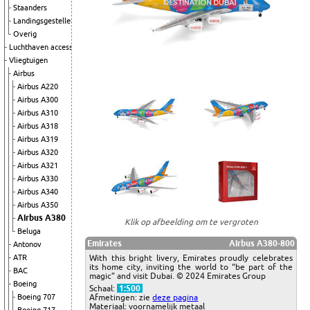
Staanders
Landingsgestellen
Overig
Luchthaven accessoires
Vliegtuigen
Airbus
Airbus A220
Airbus A300
Airbus A310
Airbus A318
Airbus A319
Airbus A320
Airbus A321
Airbus A330
Airbus A340
Airbus A350
Airbus A380
Klik op afbeelding om te vergroten
Beluga
Emirates
Airbus A380-800
Antonov
With this bright livery, Emirates proudly celebrates
ATR
its home city, inviting the world to “be part of the
BAC
magic” and visit Dubai. © 2024 Emirates Group
Boeing
Schaal:
1:500
Afmetingen: zie
deze pagina
Boeing 707
Materiaal: voornamelijk metaal