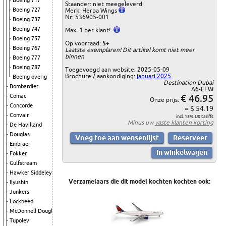
Boeing 717
Staander: niet meegeleverd
Boeing 727
Merk: Herpa Wings
Nr: 536905-001
Boeing 737
Boeing 747
Max.
1
per klant!
Boeing 757
Op voorraad:
5+
Boeing 767
Laatste exemplaren! Dit artikel komt niet meer
binnen
Boeing 777
Boeing 787
Toegevoegd aan website: 2025-05-09
Brochure / aankondiging:
januari 2025
Boeing overig
Destination Dubai
Bombardier
A6-EEW
€ 46.95
Comac
Onze prijs:
Concorde
= $ 54.19
Convair
incl. 15% US tariffs
Minus uw
vaste klanten korting
De Havilland
Douglas
Embraer
Fokker
Gulfstream
Hawker Siddeley
Verzamelaars die dit model kochten kochten ook:
Ilyushin
Junkers
Lockheed
McDonnell Douglas
Tupolev