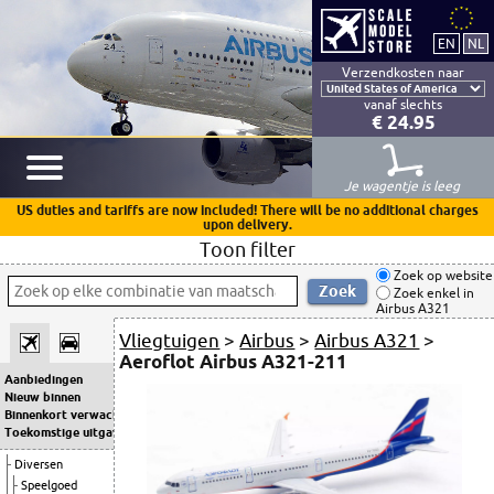
Verzendkosten naar
vanaf slechts
€ 24.95
Je wagentje is leeg
US duties and tariffs are now included! There will be no additional charges
upon delivery.
Toon filter
Zoek op website
Zoek enkel in
Airbus A321
Vliegtuigen
>
Airbus
>
Airbus A321
>
Aeroflot Airbus A321-211
Aanbiedingen
Nieuw binnen
Binnenkort verwacht
Toekomstige uitgaven
Diversen
Speelgoed