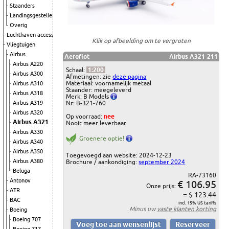
Staanders
Landingsgestellen
Overig
Luchthaven accessoires
Klik op afbeelding om te vergroten
Vliegtuigen
Airbus
Aeroflot
Airbus A321-211
Airbus A220
Schaal:
1:200
Airbus A300
Afmetingen: zie
deze pagina
Materiaal: voornamelijk metaal
Airbus A310
Staander: meegeleverd
Airbus A318
Merk: B Models
Airbus A319
Nr: B-321-760
Airbus A320
Op voorraad:
nee
Airbus A321
Nooit meer leverbaar
Airbus A330
Groenere optie!
Airbus A340
Airbus A350
Toegevoegd aan website: 2024-12-23
Airbus A380
Brochure / aankondiging:
september 2024
Beluga
RA-73160
Antonov
€ 106.95
Onze prijs:
ATR
= $ 123.44
BAC
incl. 15% US tariffs
Minus uw
vaste klanten korting
Boeing
Boeing 707