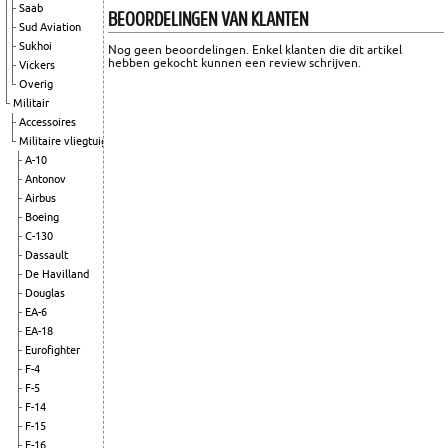
Saab
BEOORDELINGEN VAN KLANTEN
Sud Aviation
Sukhoi
Nog geen beoordelingen. Enkel klanten die dit artikel
hebben gekocht kunnen een review schrijven.
Vickers
Overig
Militair
Accessoires
Militaire vliegtuigen
A-10
Antonov
Airbus
Boeing
C-130
Dassault
De Havilland
Douglas
EA-6
EA-18
Eurofighter
F-4
F-5
F-14
F-15
F-16