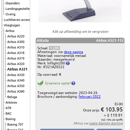
Staanders
Landingsgestellen
Overig
Luchthaven accessoires
Vliegtuigen
Airbus
Klik op afbeelding om te vergroten
Airbus A220
Alitalia
Airbus A321-112
Airbus A300
Airbus A310
Schaal:
1:200
Afmetingen: zie
deze pagina
Airbus A318
Materiaal: voornamelijk metaal
Airbus A319
Staander: meegeleverd
Merk: Inflight200
Airbus A320
Nr: IF321AZ0522
Airbus A321
Op voorraad:
4
Airbus A330
Airbus A340
Groenere optie!
Airbus A350
Airbus A380
Toegevoegd aan website: 2023-04-26
Brochure / aankondiging:
februari 2022
Beluga
Antonov
EI-IXI
€ 103.95
ATR
Onze prijs:
BAC
= $ 119.91
Boeing
incl. 15% US tariffs
Minus uw
vaste klanten korting
Boeing 707