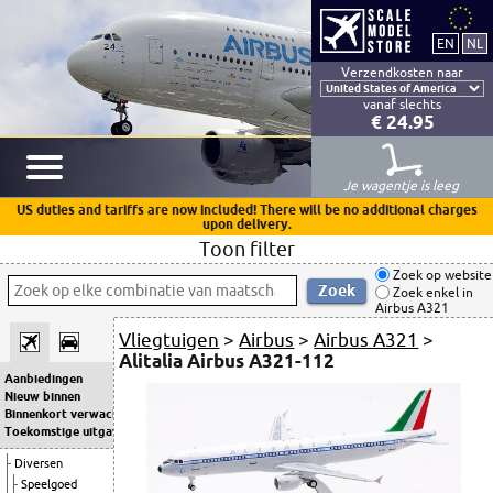
Verzendkosten naar
vanaf slechts
€ 24.95
Je wagentje is leeg
US duties and tariffs are now included! There will be no additional charges
upon delivery.
Toon filter
Zoek op website
Zoek enkel in
Airbus A321
Vliegtuigen
>
Airbus
>
Airbus A321
>
Alitalia Airbus A321-112
Aanbiedingen
Nieuw binnen
Binnenkort verwacht
Toekomstige uitgaven
Diversen
Speelgoed