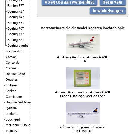
Boeing 717
Boeing 727
Boeing 737
Boeing 747
Boeing 757
Verzamelaars die dit model kochten kochten ook:
Boeing 767
Boeing 777
Boeing 787
Boeing overig
Bombardier
Comac
Austrian Airlines - Airbus A320-
214
Concorde
Convair
De Havilland
Douglas
Embraer
Fokker
Airport Accessories - Airbus A320
Front Fuselage Sections Set
Gulfstream
Hawker Siddeley
Ilyushin
Junkers
Lockheed
McDonnell Douglas
Lufthansa Regional - Embraer
Tupolev
ERJ-190LR