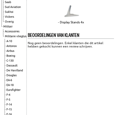
Saab
Sud Aviation
Sukhoi
Vickers
Overig
- Display Stands 4x
Militair
Accessoires
BEOORDELINGEN VAN KLANTEN
Militaire vliegtuigen
A-10
Nog geen beoordelingen. Enkel klanten die dit artikel
Antonov
hebben gekocht kunnen een review schrijven.
Airbus
Boeing
C-130
Dassault
De Havilland
Douglas
EA-6
EA-18
Eurofighter
F-4
F-5
F-14
F-15
F-16