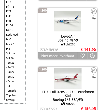
F-16
F/A-18
1:200
M
F-22
F-35
F-86
F-104
KC-10
Lockheed
EgyptAir
MiG
Boeing 787-9
MV-22
Inflight200
P-51
€ 141.95
IF789MS0519
Spitfire
Niet meer leverbaar
Sukhoi
Su-22
Su-24
1:200
M
Su-27
Su-30
Other
T-38
Tornado
LTU - Lufttransport-Unternehmen
Tupolev
Süd
Boeing 767-33A/ER
Overig
Inflight200
€ 156.95
IF764LT1221