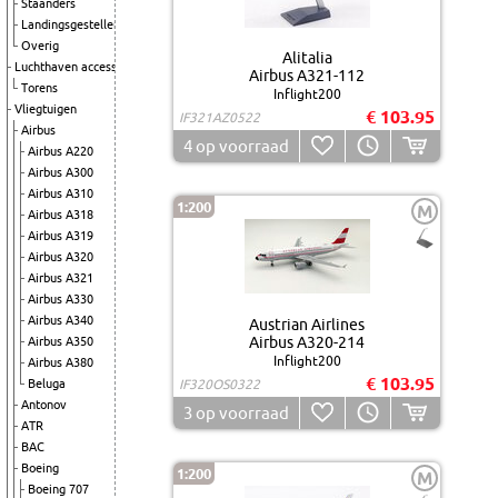
Staanders
Landingsgestellen
Overig
Alitalia
Luchthaven accessoires
Airbus A321-112
Torens
Inflight200
Vliegtuigen
€ 103.95
IF321AZ0522
Airbus
4
op voorraad
Airbus A220
Airbus A300
Airbus A310
1:200
M
Airbus A318
Airbus A319
Airbus A320
Airbus A321
Airbus A330
Airbus A340
Austrian Airlines
Airbus A320-214
Airbus A350
Inflight200
Airbus A380
€ 103.95
Beluga
IF320OS0322
Antonov
3
op voorraad
ATR
BAC
Boeing
1:200
M
Boeing 707