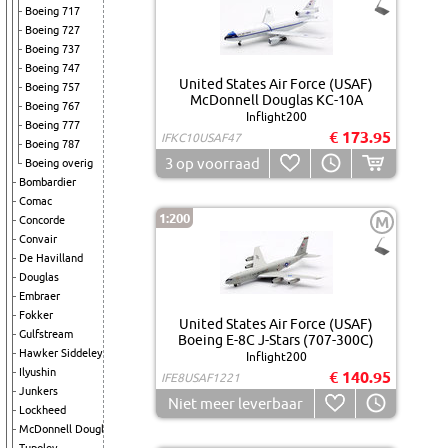
Boeing 717
Boeing 727
Boeing 737
Boeing 747
United States Air Force (USAF)
Boeing 757
McDonnell Douglas KC-10A
Boeing 767
Inflight200
Boeing 777
€ 173.95
IFKC10USAF47
Boeing 787
3
op voorraad
Boeing overig
Bombardier
Comac
1:200
M
Concorde
Convair
De Havilland
Douglas
Embraer
Fokker
United States Air Force (USAF)
Gulfstream
Boeing E-8C J-Stars (707-300C)
Hawker Siddeley
Inflight200
Ilyushin
€ 140.95
IFE8USAF1221
Junkers
Niet meer leverbaar
Lockheed
McDonnell Douglas