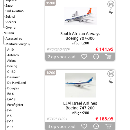
Tupolev
1:200
M
Saab
Sud Aviation
Sukhoi
Vickers
Overig
Militair
South African Airways
Boeing 707-300
Accessoires
Inflight200
Militaire vliegtuigen
€ 141.95
IF707SA0422P
A-10
Antonov
2
op voorraad
Airbus
Boeing
C-130
1:200
M
Dassault
De Havilland
Douglas
EA-6
EA-18
El Al Israel Airlines
Eurofighter
Boeing 747-200
F-4
Inflight200
F-5
€ 185.95
IF742LY1021
F-14
3
op voorraad
F-15