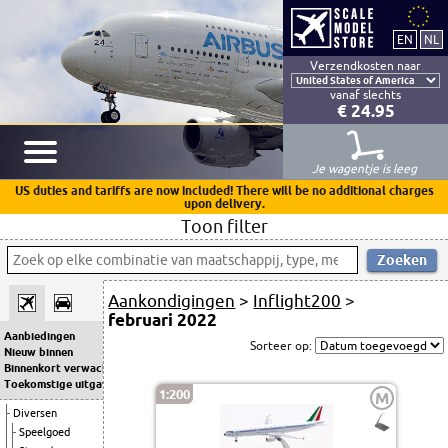
Verzendkosten naar
vanaf slechts
€ 24.95
Je wagentje is leeg
US duties and tariffs are now included! There will be no additional charges
upon delivery.
Toon filter
Aankondigingen
>
Inflight200
>
februari 2022
Aanbiedingen
Sorteer op:
Nieuw binnen
Binnenkort verwacht
Toekomstige uitgaven
1:200
M
Diversen
Speelgoed