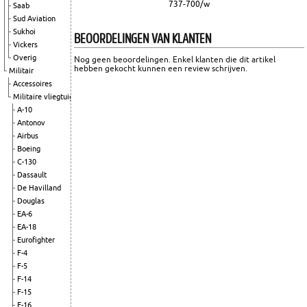
737-700/w
Saab
Sud Aviation
Sukhoi
BEOORDELINGEN VAN KLANTEN
Vickers
Overig
Nog geen beoordelingen. Enkel klanten die dit artikel
hebben gekocht kunnen een review schrijven.
Militair
Accessoires
Militaire vliegtuigen
A-10
Antonov
Airbus
Boeing
C-130
Dassault
De Havilland
Douglas
EA-6
EA-18
Eurofighter
F-4
F-5
F-14
F-15
F-16