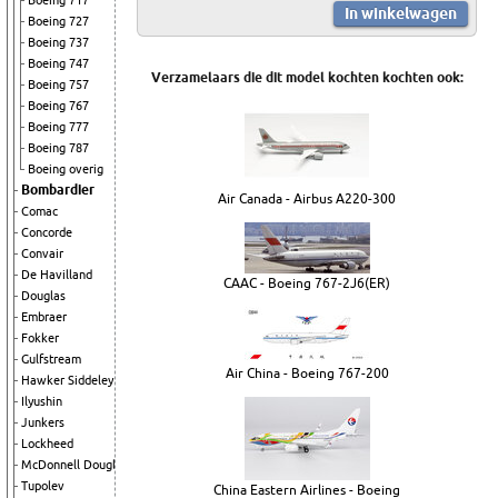
Boeing 717
Boeing 727
Boeing 737
Boeing 747
Verzamelaars die dit model kochten kochten ook:
Boeing 757
Boeing 767
Boeing 777
Boeing 787
Boeing overig
Bombardier
Air Canada - Airbus A220-300
Comac
Concorde
Convair
De Havilland
CAAC - Boeing 767-2J6(ER)
Douglas
Embraer
Fokker
Gulfstream
Air China - Boeing 767-200
Hawker Siddeley
Ilyushin
Junkers
Lockheed
McDonnell Douglas
Tupolev
China Eastern Airlines - Boeing