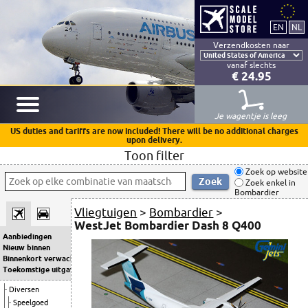
Verzendkosten naar
vanaf slechts
€ 24.95
Je wagentje is leeg
US duties and tariffs are now included! There will be no additional charges
upon delivery.
Toon filter
Zoek op website
Zoek enkel in
Bombardier
Vliegtuigen
>
Bombardier
>
WestJet Bombardier Dash 8 Q400
Aanbiedingen
Nieuw binnen
Binnenkort verwacht
Toekomstige uitgaven
Diversen
Speelgoed