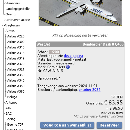
Staanders
Landingsgestellen
Overig
Luchthaven accessoires
Vliegtuigen
Airbus
Klik op afbeelding om te vergroten
Airbus A220
Airbus A300
WestJet
Bombardier Dash 8 Q400
Airbus A310
Schaal:
1:200
Airbus A318
Afmetingen: zie
deze pagina
Airbus A319
Materiaal: voornamelijk metaal
Staander: meegeleverd
Airbus A320
Merk: GeminiJets
Airbus A321
Nr: G2WJA1315
Airbus A330
Op voorraad:
1
Airbus A340
Toegevoegd aan website: 2024-11-01
Airbus A350
Brochure / aankondiging:
oktober 2024
Airbus A380
Beluga
C-FOEN
€ 83.95
Antonov
Onze prijs:
= $ 96.90
ATR
incl. 15% US tariffs
BAC
Minus uw
vaste klanten korting
Boeing
Boeing 707