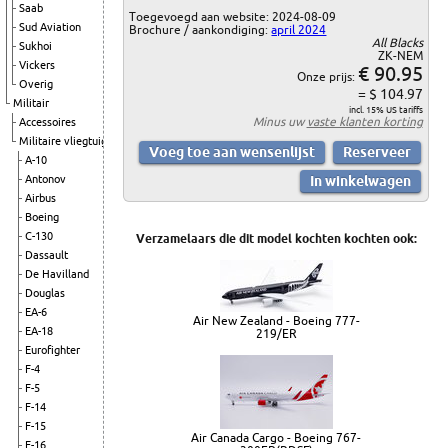
Saab
Toegevoegd aan website: 2024-08-09
Sud Aviation
Brochure / aankondiging:
april 2024
All Blacks
Sukhoi
ZK-NEM
Vickers
€ 90.95
Onze prijs:
Overig
= $ 104.97
Militair
incl. 15% US tariffs
Minus uw
vaste klanten korting
Accessoires
Militaire vliegtuigen
A-10
Antonov
Airbus
Boeing
C-130
Verzamelaars die dit model kochten kochten ook:
Dassault
De Havilland
Douglas
EA-6
Air New Zealand - Boeing 777-
EA-18
219/ER
Eurofighter
F-4
F-5
F-14
F-15
Air Canada Cargo - Boeing 767-
F-16