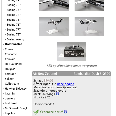
Boeing 717
Boeing 727
Boeing 737
Boeing 747
Boeing 757
Boeing 767
Boeing 777
Boeing 787
Boeing overig
Bombardier
Comac
Concorde
Convair
De Havilland
Klik op afbeelding om te vergroten
Douglas
Air New Zealand
Bombardier Dash 8-Q300
Embraer
Fokker
Schaal:
1:200
Afmetingen: zie
deze pagina
Gulfstream
Materiaal: voornamelijk metaal
Hawker Siddeley
Staander: meegeleverd
Ilyushin
Merk: JC Wings
Nr: XX2272
Junkers
Lockheed
Op voorraad:
4
McDonnell Douglas
Groenere optie!
Tupolev