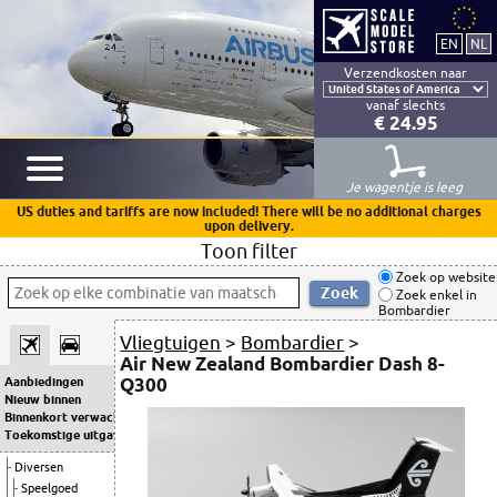
Verzendkosten naar
vanaf slechts
€ 24.95
Je wagentje is leeg
US duties and tariffs are now included! There will be no additional charges
upon delivery.
Toon filter
Zoek op website
Zoek enkel in
Bombardier
Vliegtuigen
>
Bombardier
>
Air New Zealand Bombardier Dash 8-
Q300
Aanbiedingen
Nieuw binnen
Binnenkort verwacht
Toekomstige uitgaven
Diversen
Speelgoed