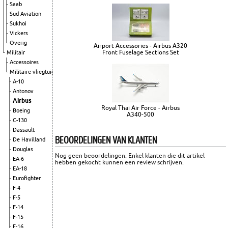
Saab
Sud Aviation
Sukhoi
Vickers
Overig
Airport Accessories - Airbus A320
Front Fuselage Sections Set
Militair
Accessoires
Militaire vliegtuigen
A-10
Antonov
Airbus
Royal Thai Air Force - Airbus
Boeing
A340-500
C-130
Dassault
BEOORDELINGEN VAN KLANTEN
De Havilland
Douglas
Nog geen beoordelingen. Enkel klanten die dit artikel
EA-6
hebben gekocht kunnen een review schrijven.
EA-18
Eurofighter
F-4
F-5
F-14
F-15
F-16