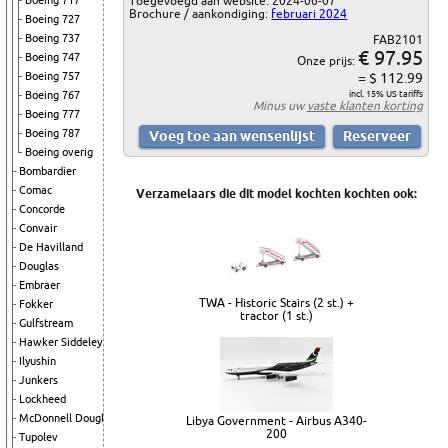
Boeing 717
Toegevoegd aan website: 2024-06-07
Brochure / aankondiging:
februari 2024
Boeing 727
Boeing 737
FAB2101
€ 97.95
Boeing 747
Onze prijs:
Boeing 757
= $ 112.99
Boeing 767
incl. 15% US tariffs
Minus uw
vaste klanten korting
Boeing 777
Boeing 787
Boeing overig
Bombardier
Comac
Verzamelaars die dit model kochten kochten ook:
Concorde
Convair
De Havilland
Douglas
Embraer
TWA - Historic Stairs (2 st.) +
Fokker
tractor (1 st.)
Gulfstream
Hawker Siddeley
Ilyushin
Junkers
Lockheed
McDonnell Douglas
Libya Government - Airbus A340-
200
Tupolev