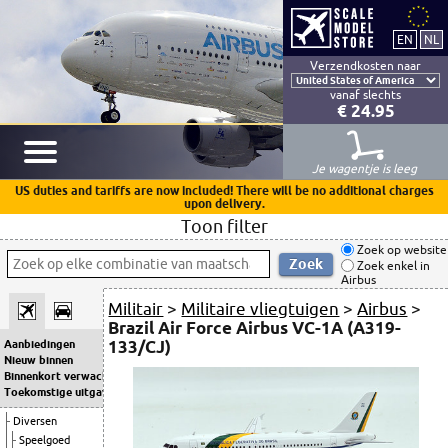
Verzendkosten naar
vanaf slechts
€ 24.95
Je wagentje is leeg
US duties and tariffs are now included! There will be no additional charges
upon delivery.
Toon filter
Zoek op website
Zoek enkel in
Airbus
Militair
>
Militaire vliegtuigen
>
Airbus
>
Brazil Air Force Airbus VC-1A (A319-
133/CJ)
Aanbiedingen
Nieuw binnen
Binnenkort verwacht
Toekomstige uitgaven
Diversen
Speelgoed