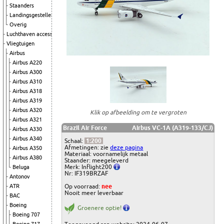
Staanders
Landingsgestellen
Overig
Luchthaven accessoires
Vliegtuigen
Airbus
Airbus A220
Airbus A300
Airbus A310
Airbus A318
Airbus A319
Airbus A320
Klik op afbeelding om te vergroten
Airbus A321
Brazil Air Force
Airbus VC-1A (A319-133/CJ)
Airbus A330
Airbus A340
Schaal:
1:200
Afmetingen: zie
deze pagina
Airbus A350
Materiaal: voornamelijk metaal
Airbus A380
Staander: meegeleverd
Merk: Inflight200
Beluga
Nr: IF319BRZAF
Antonov
ATR
Op voorraad:
nee
Nooit meer leverbaar
BAC
Boeing
Groenere optie!
Boeing 707