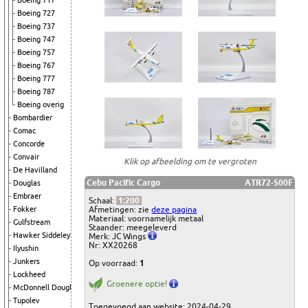
Boeing 717
Boeing 727
Boeing 737
Boeing 747
Boeing 757
Boeing 767
Boeing 777
Boeing 787
Boeing overig
Bombardier
Comac
Concorde
Convair
Klik op afbeelding om te vergroten
De Havilland
Cebu Pacific Cargo
ATR72-500F
Douglas
Embraer
Schaal:
1:200
Afmetingen: zie
deze pagina
Fokker
Materiaal: voornamelijk metaal
Gulfstream
Staander: meegeleverd
Hawker Siddeley
Merk: JC Wings
Nr: XX20268
Ilyushin
Junkers
Op voorraad:
1
Lockheed
Groenere optie!
McDonnell Douglas
Tupolev
Toegevoegd aan website: 2024-04-29