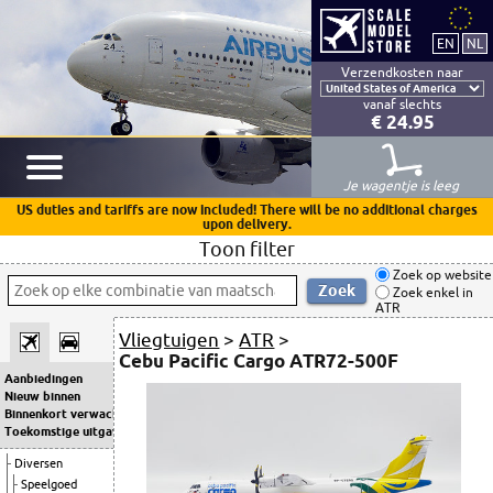
Verzendkosten naar
vanaf slechts
€ 24.95
Je wagentje is leeg
US duties and tariffs are now included! There will be no additional charges
upon delivery.
Toon filter
Zoek op website
Zoek enkel in
ATR
Vliegtuigen
>
ATR
>
Cebu Pacific Cargo ATR72-500F
Aanbiedingen
Nieuw binnen
Binnenkort verwacht
Toekomstige uitgaven
Diversen
Speelgoed