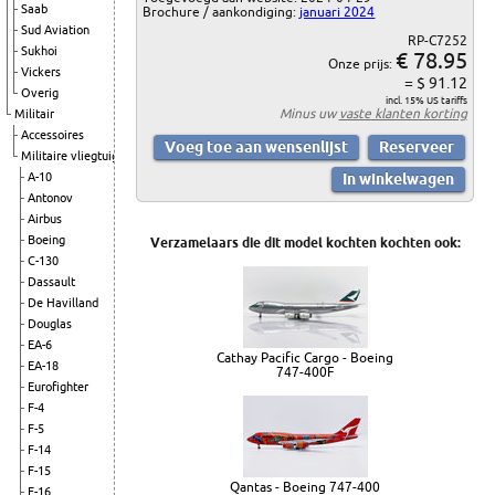
Saab
Brochure / aankondiging:
januari 2024
Sud Aviation
RP-C7252
Sukhoi
€ 78.95
Onze prijs:
Vickers
= $ 91.12
Overig
incl. 15% US tariffs
Minus uw
vaste klanten korting
Militair
Accessoires
Militaire vliegtuigen
A-10
Antonov
Airbus
Boeing
Verzamelaars die dit model kochten kochten ook:
C-130
Dassault
De Havilland
Douglas
EA-6
Cathay Pacific Cargo - Boeing
EA-18
747-400F
Eurofighter
F-4
F-5
F-14
F-15
Qantas - Boeing 747-400
F-16