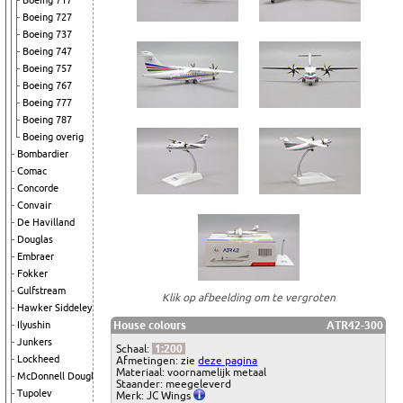
Boeing 717
Boeing 727
Boeing 737
Boeing 747
Boeing 757
Boeing 767
Boeing 777
Boeing 787
Boeing overig
Bombardier
Comac
Concorde
Convair
De Havilland
Douglas
Embraer
Fokker
Gulfstream
Klik op afbeelding om te vergroten
Hawker Siddeley
House colours
ATR42-300
Ilyushin
Junkers
Schaal:
1:200
Lockheed
Afmetingen: zie
deze pagina
Materiaal: voornamelijk metaal
McDonnell Douglas
Staander: meegeleverd
Tupolev
Merk: JC Wings