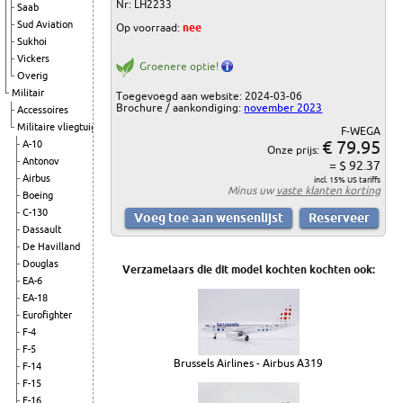
Nr: LH2233
Saab
Sud Aviation
Op voorraad:
nee
Sukhoi
Vickers
Groenere optie!
Overig
Militair
Toegevoegd aan website: 2024-03-06
Brochure / aankondiging:
november 2023
Accessoires
Militaire vliegtuigen
F-WEGA
€ 79.95
A-10
Onze prijs:
Antonov
= $ 92.37
Airbus
incl. 15% US tariffs
Minus uw
vaste klanten korting
Boeing
C-130
Dassault
De Havilland
Douglas
Verzamelaars die dit model kochten kochten ook:
EA-6
EA-18
Eurofighter
F-4
F-5
Brussels Airlines - Airbus A319
F-14
F-15
F-16