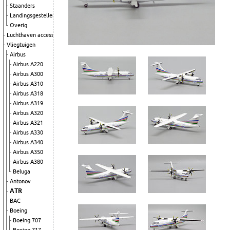
Staanders
Landingsgestellen
Overig
Luchthaven accessoires
Vliegtuigen
Airbus
Airbus A220
Airbus A300
Airbus A310
Airbus A318
Airbus A319
Airbus A320
Airbus A321
Airbus A330
Airbus A340
Airbus A350
Airbus A380
Beluga
Antonov
ATR
BAC
Boeing
Boeing 707