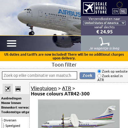
Verzendkosten naar
vanaf slechts
€ 24.95
Je wagentje is leeg
US duties and tariffs are now included! There will be no additional charges
upon delivery.
Toon filter
Zoek op website
Zoek enkel in
ATR
Vliegtuigen
>
ATR
>
House colours ATR42-300
Aanbiedingen
Nieuw binnen
Binnenkort verwacht
Toekomstige uitgaven
Diversen
Speelgoed