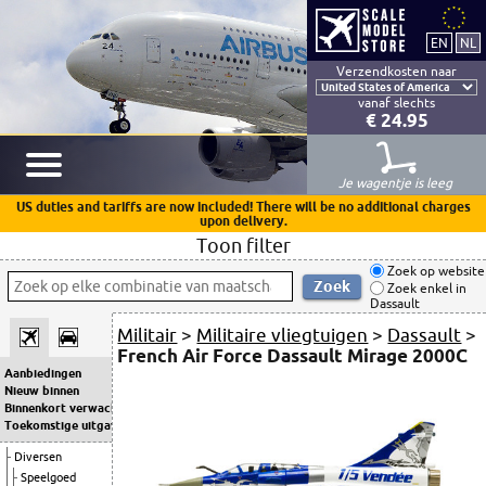
Verzendkosten naar
vanaf slechts
€ 24.95
Je wagentje is leeg
US duties and tariffs are now included! There will be no additional charges
upon delivery.
Toon filter
Zoek op website
Zoek enkel in
Dassault
Militair
>
Militaire vliegtuigen
>
Dassault
>
French Air Force Dassault Mirage 2000C
Aanbiedingen
Nieuw binnen
Binnenkort verwacht
Toekomstige uitgaven
Diversen
Speelgoed