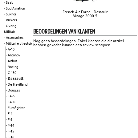
Saab
Sud Aviation
French Air Force - Dassault
Sukhoi
Mirage 2000-5
Vickers
Overig
BEOORDELINGEN VAN KLANTEN
Militair
Accessoires
Nog geen beoordelingen. Enkel klanten die dit artikel
Militaire vliegtuigen
hebben gekocht kunnen een review schrijven.
A-10
Antonov
Airbus
Boeing
C-130
Dassault
De Havilland
Douglas
EA-6
EA-18
Eurofighter
F-4
F-5
F-14
F-15
F-16