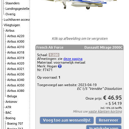
Staanders
Landingsgestellen
Overig
Luchthaven accessoires
Vliegtuigen
Airbus
Airbus A220
Klik op afbeelding om te vergroten
Airbus A300
Airbus A310
French Air Force
Dassault Mirage 2000C
Airbus A318
Schaal:
1:200
Airbus A319
Afmetingen: zie
deze pagina
Materiaal: voornamelijk metaal
Airbus A320
Merk: Hogan
Airbus A321
Nr: F7471
Airbus A330
Op voorraad:
1
Airbus A340
Toegevoegd aan website: 2023-04-19
Airbus A350
EC 1/5 "Vendée" Dissolution
Airbus A380
€ 46.95
Beluga
Onze prijs:
Antonov
= $ 54.19
ATR
incl. 15% US tariffs
Minus uw
vaste klanten korting
BAC
Boeing
Boeing 707