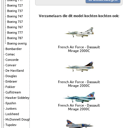
Boeing 717
Boeing 727
Boeing 737
Verzamelaars die dit model kochten kochten ook:
Boeing 747
Boeing 757
Boeing 767
Boeing 777
Boeing 787
Boeing overig
French Air Force - Dassault
Bombardier
Mirage 2000C
Comac
Concorde
Convair
De Havilland
Douglas
Embraer
French Air Force - Dassault
Mirage 2000C
Fokker
Gulfstream
Hawker Siddeley
Ilyushin
French Air Force - Dassault
Junkers
Mirage 2000C
Lockheed
McDonnell Douglas
Tupolev