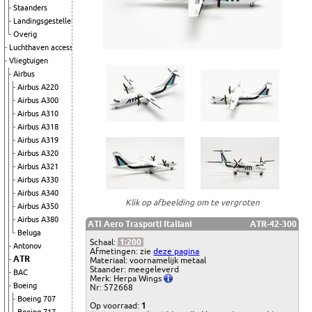
Staanders
Landingsgestellen
Overig
Luchthaven accessoires
Vliegtuigen
Airbus
Airbus A220
Airbus A300
Airbus A310
Airbus A318
Airbus A319
Airbus A320
Airbus A321
Airbus A330
Airbus A340
Klik op afbeelding om te vergroten
Airbus A350
Airbus A380
ATI Aero Trasporti Italiani
ATR-42-300
Beluga
Schaal:
1:200
Antonov
Afmetingen: zie
deze pagina
ATR
Materiaal: voornamelijk metaal
Staander: meegeleverd
BAC
Merk: Herpa Wings
Boeing
Nr: 572668
Boeing 707
Op voorraad:
1