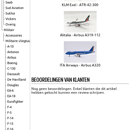
Saab
KLM Exel - ATR-42-300
Sud Aviation
Sukhoi
Vickers
Overig
Militair
Alitalia - Airbus A319-112
Accessoires
Militaire vliegtuigen
A-10
Antonov
Airbus
Boeing
ITA Airways - Airbus A320
C-130
Dassault
BEOORDELINGEN VAN KLANTEN
De Havilland
Douglas
Nog geen beoordelingen. Enkel klanten die dit artikel
EA-6
hebben gekocht kunnen een review schrijven.
EA-18
Eurofighter
F-4
F-5
F-14
F-15
F-16