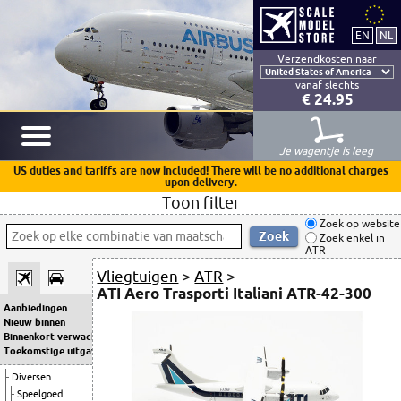
Verzendkosten naar
vanaf slechts
€ 24.95
Je wagentje is leeg
US duties and tariffs are now included! There will be no additional charges
upon delivery.
Toon filter
Zoek op website
Zoek enkel in
ATR
Vliegtuigen
>
ATR
>
ATI Aero Trasporti Italiani ATR-42-300
Aanbiedingen
Nieuw binnen
Binnenkort verwacht
Toekomstige uitgaven
Diversen
Speelgoed