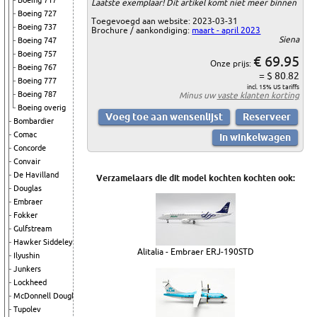
Boeing 717
Laatste exemplaar! Dit artikel komt niet meer binnen
Boeing 727
Toegevoegd aan website: 2023-03-31
Boeing 737
Brochure / aankondiging:
maart - april 2023
Siena
Boeing 747
Boeing 757
€ 69.95
Onze prijs:
Boeing 767
= $ 80.82
Boeing 777
incl. 15% US tariffs
Boeing 787
Minus uw
vaste klanten korting
Boeing overig
Bombardier
Comac
Concorde
Convair
De Havilland
Verzamelaars die dit model kochten kochten ook:
Douglas
Embraer
Fokker
Gulfstream
Hawker Siddeley
Alitalia - Embraer ERJ-190STD
Ilyushin
Junkers
Lockheed
McDonnell Douglas
Tupolev