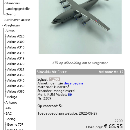
Staanders
Landingsgestellen
Overig
Luchthaven accessoires
Vliegtuigen
Airbus
Airbus A220
Airbus A300
Airbus A310
Airbus A318
Airbus A319
Klik op afbeelding om te vergroten
Airbus A320
Airbus A321
Slovakia Air Force
Antonov An-12
Airbus A330
Schaal:
1:200
Airbus A340
Afmetingen: zie
deze pagina
Airbus A350
Materiaal: kunststof
Staander: meegeleverd
Airbus A380
Merk: KUM Models
Beluga
Nr: 2209
Antonov
Op voorraad:
5+
ATR
Toegevoegd aan website: 2022-08-29
BAC
Boeing
2209
Boeing 707
€ 65.95
Onze prijs: