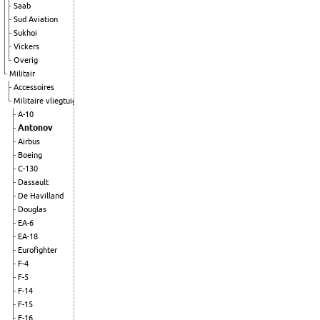
Saab
Sud Aviation
Sukhoi
Vickers
Overig
Militair
Accessoires
Militaire vliegtuigen
A-10
Antonov
Airbus
Boeing
C-130
Dassault
De Havilland
Douglas
EA-6
EA-18
Eurofighter
F-4
F-5
F-14
F-15
F-16