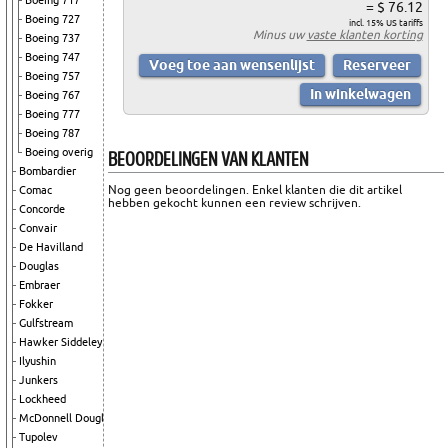
Boeing 717
= $ 76.12
Boeing 727
incl. 15% US tariffs
Minus uw
vaste klanten korting
Boeing 737
Boeing 747
Boeing 757
Boeing 767
Boeing 777
Boeing 787
BEOORDELINGEN VAN KLANTEN
Boeing overig
Bombardier
Nog geen beoordelingen. Enkel klanten die dit artikel
Comac
hebben gekocht kunnen een review schrijven.
Concorde
Convair
De Havilland
Douglas
Embraer
Fokker
Gulfstream
Hawker Siddeley
Ilyushin
Junkers
Lockheed
McDonnell Douglas
Tupolev