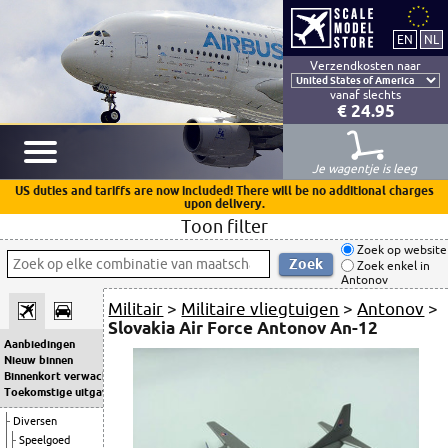
Verzendkosten naar
vanaf slechts
€ 24.95
Je wagentje is leeg
US duties and tariffs are now included! There will be no additional charges
upon delivery.
Toon filter
Zoek op website
Zoek enkel in
Antonov
Militair
>
Militaire vliegtuigen
>
Antonov
>
Slovakia Air Force Antonov An-12
Aanbiedingen
Nieuw binnen
Binnenkort verwacht
Toekomstige uitgaven
Diversen
Speelgoed