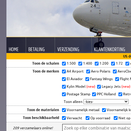
HOME
BETALING
VERZENDING
KLANTEN
KORTING
US d
Toon de schalen
1:500
1:400
1:200
1:72
Toon de merken
A4 Airport
Aero Polaris
AeroCli
El Aviador
Fantasy Wings
Flight
Kylin Model
(new)
Legacy Jets
(new)
Postage Stamp
PPC Holland
Retr
Toon alleen
Toon de materialen
Voornamelijk metaal
Voornamelijk 
Toon beschikbaarheid
Verwacht
Op voorraad
Niet op
209 verzamelaars online!