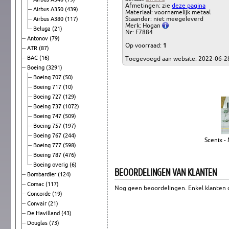
Afmetingen: zie
deze pagina
Airbus A350
(439)
Materiaal: voornamelijk metaal
Staander: niet meegeleverd
Airbus A380
(117)
Merk: Hogan
Beluga
(21)
Nr: F7884
Antonov
(79)
Op voorraad:
1
ATR
(87)
BAC
(16)
Toegevoegd aan website: 2022-06-2
Boeing
(3291)
Boeing 707
(50)
Boeing 717
(10)
Boeing 727
(129)
Boeing 737
(1072)
Boeing 747
(509)
Boeing 757
(197)
Boeing 767
(244)
Scenix -
Boeing 777
(598)
Boeing 787
(476)
Boeing overig
(6)
BEOORDELINGEN VAN KLANTEN
Bombardier
(124)
Comac
(117)
Nog geen beoordelingen. Enkel klanten d
Concorde
(19)
Convair
(21)
De Havilland
(43)
Douglas
(73)