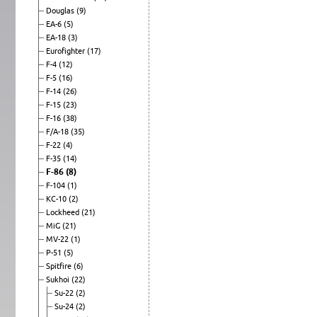
Douglas
(9)
EA-6
(5)
EA-18
(3)
Eurofighter
(17)
F-4
(12)
F-5
(16)
F-14
(26)
F-15
(23)
F-16
(38)
F/A-18
(35)
F-22
(4)
F-35
(14)
F-86
(8)
F-104
(1)
KC-10
(2)
Lockheed
(21)
MiG
(21)
MV-22
(1)
P-51
(5)
Spitfire
(6)
Sukhoi
(22)
Su-22
(2)
Su-24
(2)