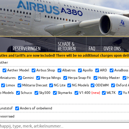
SCHADE &
RESERVERINGEN
RETOUREN
FAQ
OVER ONS
uties and tariffs are now included! There will be no additional charges upon deli
other
x
Aether Model
Airbus Shop
Albatros
Apollo
ARD
AviaBos
 Miniatures
Gemini
Herpa Wings
Herpa Snap-Fit
Hobby Master
H
Limox
Militaria Diecast
NG Lite
NG Models
ODEWM
Oxford 
o Models
Schuco
Sky500
Skymarks
V1:400
(new)
WLTK
Yu 
kunststof
Anders of onbekend
 voorraad