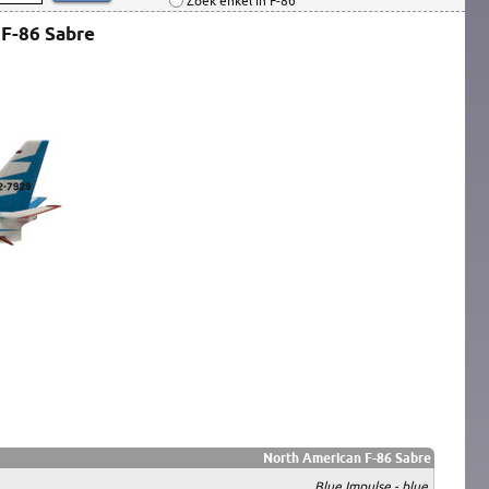
Zoek enkel in F-86
 F-86 Sabre
North American F-86 Sabre
Blue Impulse - blue