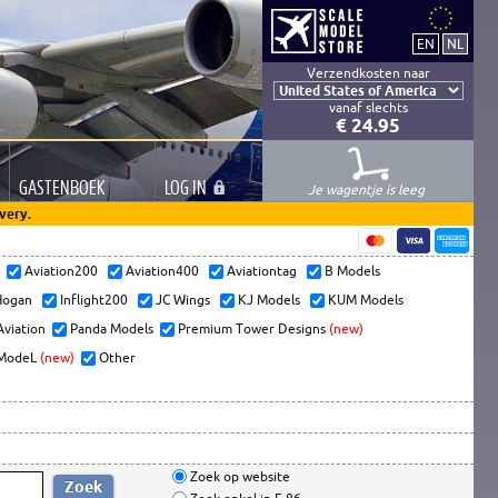
Verzendkosten naar
vanaf slechts
€ 24.95
GASTEN
BOEK
LOG
IN
Je wagentje is leeg
very.
s
Aviation200
Aviation400
Aviationtag
B Models
ogan
Inflight200
JC Wings
KJ Models
KUM Models
Aviation
Panda Models
Premium Tower Designs
(new)
ModeL
(new)
Other
Zoek op website