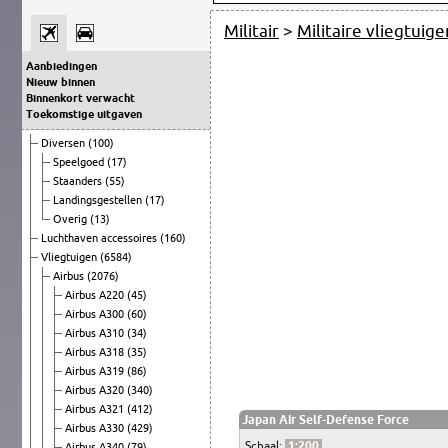
Militair
>
Militaire vliegtuige
Aanbiedingen
Nieuw binnen
Binnenkort verwacht
Toekomstige uitgaven
Diversen
(100)
Speelgoed
(17)
Staanders
(55)
Landingsgestellen
(17)
Overig
(13)
Luchthaven accessoires
(160)
Vliegtuigen
(6584)
Airbus
(2076)
Airbus A220
(45)
Airbus A300
(60)
Airbus A310
(34)
Airbus A318
(35)
Airbus A319
(86)
Airbus A320
(340)
Airbus A321
(412)
Japan Air Self-Defense Force
Airbus A330
(429)
Schaal:
1:200
Airbus A340
(79)