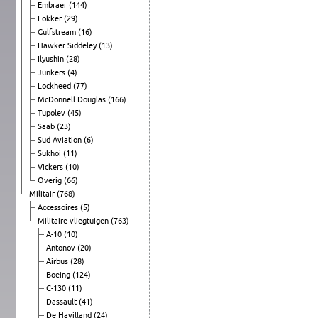
Embraer
(144)
Fokker
(29)
Gulfstream
(16)
Hawker Siddeley
(13)
Ilyushin
(28)
Junkers
(4)
Lockheed
(77)
McDonnell Douglas
(166)
Tupolev
(45)
Saab
(23)
Sud Aviation
(6)
Sukhoi
(11)
Vickers
(10)
Overig
(66)
Militair
(768)
Accessoires
(5)
Militaire vliegtuigen
(763)
A-10
(10)
Antonov
(20)
Airbus
(28)
Boeing
(124)
C-130
(11)
Dassault
(41)
De Havilland
(24)