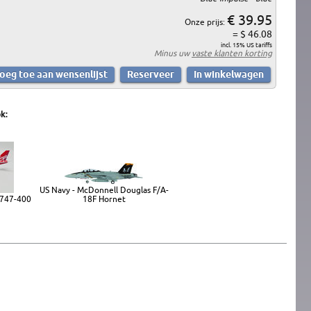
€ 39.95
Onze prijs:
= $ 46.08
incl. 15% US tariffs
Minus uw
vaste klanten korting
k:
US Navy - McDonnell Douglas F/A-
g 747-400
18F Hornet