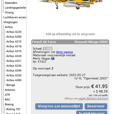
Staanders
Landingsgestellen
Overig
Luchthaven accessoires
Vliegtuigen
Airbus
Airbus A220
Klik op afbeelding om te vergroten
Airbus A300
Airbus A310
French Air Force
Dassault Mirage 2000C
Airbus A318
Schaal:
1:200
Airbus A319
Afmetingen: zie
deze pagina
Materiaal: voornamelijk metaal
Airbus A320
Merk: Hogan
Airbus A321
Nr: F7457
Airbus A330
Op voorraad:
2
Airbus A340
Toegevoegd aan website: 2022-05-27
Airbus A350
12-YL "Tigermeet 2003"
Airbus A380
€ 41.95
Beluga
Onze prijs:
Antonov
= $ 48.39
ATR
incl. 15% US tariffs
Minus uw
vaste klanten korting
BAC
Boeing
Boeing 707