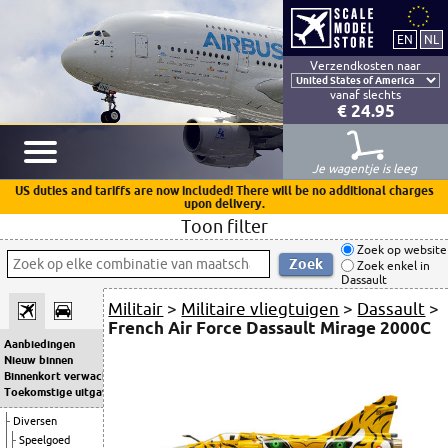
Verzendkosten naar
vanaf slechts
€ 24.95
Je wagentje is leeg
US duties and tariffs are now included! There will be no additional charges
upon delivery.
Toon filter
Zoek op website
Zoek enkel in
Dassault
Militair
>
Militaire vliegtuigen
>
Dassault
>
French Air Force Dassault Mirage 2000C
Aanbiedingen
Nieuw binnen
Binnenkort verwacht
Toekomstige uitgaven
Diversen
Speelgoed