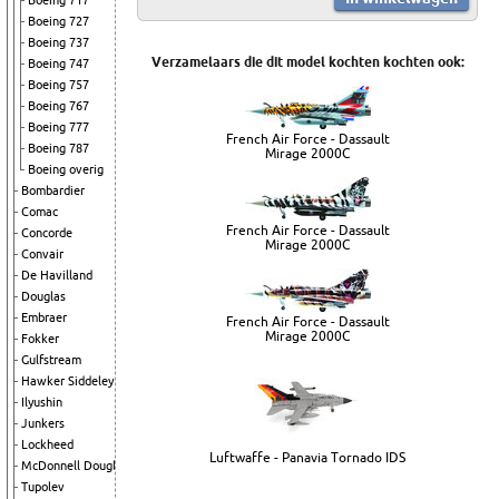
Boeing 717
Boeing 727
Boeing 737
Verzamelaars die dit model kochten kochten ook:
Boeing 747
Boeing 757
Boeing 767
Boeing 777
French Air Force - Dassault
Boeing 787
Mirage 2000C
Boeing overig
Bombardier
Comac
French Air Force - Dassault
Concorde
Mirage 2000C
Convair
De Havilland
Douglas
Embraer
French Air Force - Dassault
Mirage 2000C
Fokker
Gulfstream
Hawker Siddeley
Ilyushin
Junkers
Lockheed
Luftwaffe - Panavia Tornado IDS
McDonnell Douglas
Tupolev