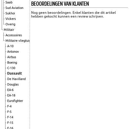
BEOORDELINGEN VAN KLANTEN
Saab
Sud Aviation
Nog geen beoordelingen. Enkel klanten die dit artikel
Sukhoi
hebben gekocht kunnen een review schrijven.
Vickers
Overig
Militair
Accessoires
Militaire vliegtuigen
A-10
Antonov
Airbus
Boeing
C-130
Dassault
De Havilland
Douglas
EA-6
EA-18
Eurofighter
F-4
F-5
F-14
F-15
F-16