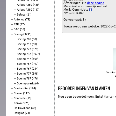
Afmetingen: zie
deze pagina
Airbus A350
(439)
Materiaal: voornamelijk metaal
Merk: GeminiJets
Airbus A380
(117)
Nr: G2STD380
Beluga
(21)
Antonov
(79)
Op voorraad:
5+
ATR
(87)
Toegevoegd aan website: 2022-05-0
BAC
(16)
Boeing
(3291)
Boeing 707
(50)
Boeing 717
(10)
Boeing 727
(129)
Boeing 737
(1072)
Boeing 747
(509)
Boeing 757
(197)
Boeing 767
(244)
Gemini
Boeing 777
(598)
Boeing 787
(476)
Boeing overig
(6)
BEOORDELINGEN VAN KLANTEN
Bombardier
(124)
Comac
(117)
Nog geen beoordelingen. Enkel klanten d
Concorde
(19)
Convair
(21)
De Havilland
(43)
Douglas
(73)