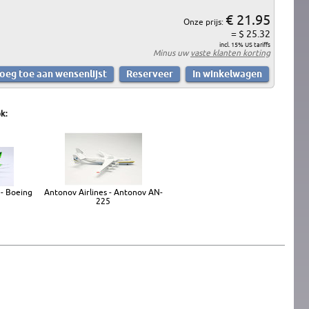
€ 21.95
Onze prijs:
= $ 25.32
incl. 15% US tariffs
Minus uw
vaste klanten korting
k:
 - Boeing
Antonov Airlines - Antonov AN-
225