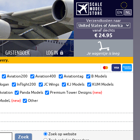
Verzendkosten naar
vanaf slechts
€ 24.95
GASTEN
BOEK
LOG
IN
Je wagentje is leeg
very.
s
Aviation200
Aviation400
Aviationtag
B Models
ogan
Inflight200
JC Wings
KJ Models
KUM Models
Aviation
Panda Models
Premium Tower Designs
(new)
ModeL
(new)
Other
Zoek op website