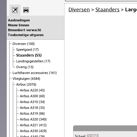
Diversen
>
Staanders
>
Larg
Aanbiedingen
Nieuw binnen
Binnenkort verwacht
Toekomstige uitgaven
Diversen
(100)
Speelgoed
(17)
Staanders
(55)
Landingsgestellen
(17)
Overig
(13)
Luchthaven accessoires
(161)
Vliegtuigen
(6584)
Airbus
(2076)
Airbus A220
(45)
Airbus A300
(60)
Airbus A310
(34)
Airbus A318
(35)
Airbus A319
(86)
Airbus A320
(340)
Airbus A321
(412)
Airbus A330
(429)
Schaal:
1:200
Airbus A340
(79)