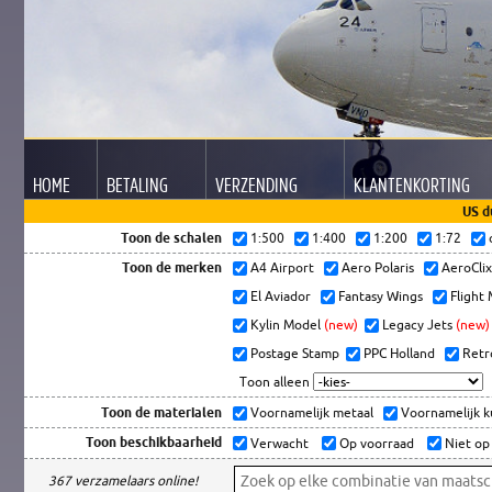
HOME
BETALING
VERZENDING
KLANTEN
KORTING
US d
Toon de schalen
1:500
1:400
1:200
1:72
Toon de merken
A4 Airport
Aero Polaris
AeroCli
El Aviador
Fantasy Wings
Flight
Kylin Model
(new)
Legacy Jets
(new)
Postage Stamp
PPC Holland
Retr
Toon alleen
Toon de materialen
Voornamelijk metaal
Voornamelijk 
Toon beschikbaarheid
Verwacht
Op voorraad
Niet op
367 verzamelaars online!