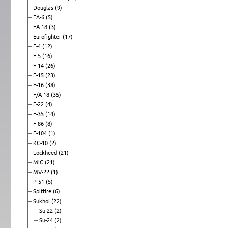
Douglas
(9)
EA-6
(5)
EA-18
(3)
Eurofighter
(17)
F-4
(12)
F-5
(16)
F-14
(26)
F-15
(23)
F-16
(38)
F/A-18
(35)
F-22
(4)
F-35
(14)
F-86
(8)
F-104
(1)
KC-10
(2)
Lockheed
(21)
MiG
(21)
MV-22
(1)
P-51
(5)
Spitfire
(6)
Sukhoi
(22)
Su-22
(2)
Su-24
(2)