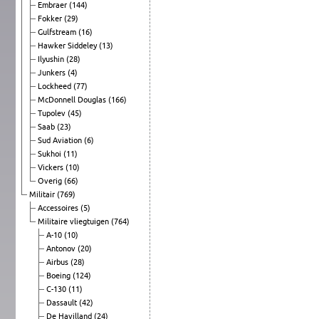
Embraer
(144)
Fokker
(29)
Gulfstream
(16)
Hawker Siddeley
(13)
Ilyushin
(28)
Junkers
(4)
Lockheed
(77)
McDonnell Douglas
(166)
Tupolev
(45)
Saab
(23)
Sud Aviation
(6)
Sukhoi
(11)
Vickers
(10)
Overig
(66)
Militair
(769)
Accessoires
(5)
Militaire vliegtuigen
(764)
A-10
(10)
Antonov
(20)
Airbus
(28)
Boeing
(124)
C-130
(11)
Dassault
(42)
De Havilland
(24)