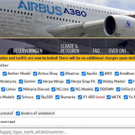
SCHADE &
RESERVERINGEN
RETOUREN
FAQ
OVER ONS
uties and tariffs are now included! There will be no additional charges upon deli
other
x
Aether Model
Airbus Shop
Albatros
Apollo
ARD
AviaBos
 Miniatures
Gemini
Herpa Wings
Herpa Snap-Fit
Hobby Master
H
Limox
Militaria Diecast
NG Lite
NG Models
ODEWM
Oxford 
o Models
Schuco
Sky500
Skymarks
V1:400
(new)
WLTK
Yu 
kunststof
Anders of onbekend
 voorraad