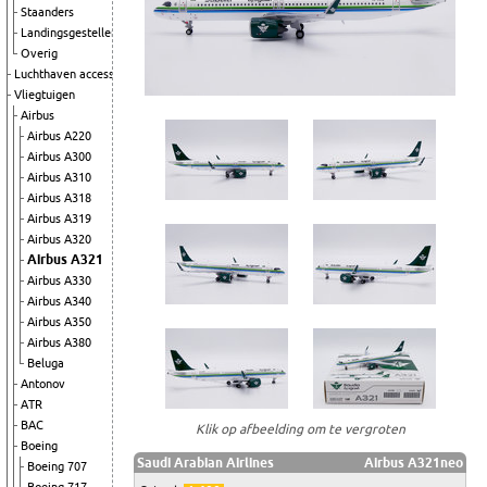
Staanders
Landingsgestellen
Overig
Luchthaven accessoires
Vliegtuigen
Airbus
Airbus A220
Airbus A300
Airbus A310
Airbus A318
Airbus A319
Airbus A320
Airbus A321
Airbus A330
Airbus A340
Airbus A350
Airbus A380
Beluga
Antonov
ATR
BAC
Klik op afbeelding om te vergroten
Boeing
Saudi Arabian Airlines
Airbus A321neo
Boeing 707