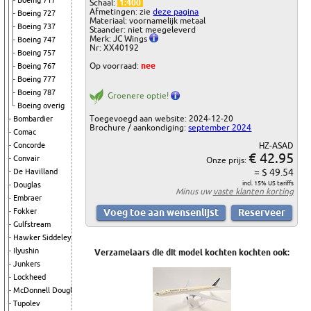
Boeing 717
Schaal:
1:400
Afmetingen: zie
deze pagina
Boeing 727
Materiaal: voornamelijk metaal
Boeing 737
Staander: niet meegeleverd
Merk: JC Wings
Boeing 747
Nr: XX40192
Boeing 757
Op voorraad:
nee
Boeing 767
Boeing 777
Boeing 787
Groenere optie!
Boeing overig
Toegevoegd aan website: 2024-12-20
Bombardier
Brochure / aankondiging:
september 2024
Comac
HZ-ASAD
Concorde
€ 42.95
Convair
Onze prijs:
= $ 49.54
De Havilland
incl. 15% US tariffs
Douglas
Minus uw
vaste klanten korting
Embraer
Fokker
Gulfstream
Hawker Siddeley
Ilyushin
Verzamelaars die dit model kochten kochten ook:
Junkers
Lockheed
McDonnell Douglas
Tupolev