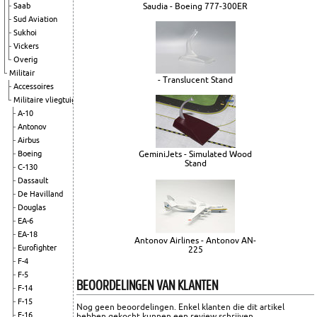
Saudia - Boeing 777-300ER
Saab
Sud Aviation
Sukhoi
Vickers
Overig
Militair
- Translucent Stand
Accessoires
Militaire vliegtuigen
A-10
Antonov
Airbus
GeminiJets - Simulated Wood
Boeing
Stand
C-130
Dassault
De Havilland
Douglas
EA-6
EA-18
Antonov Airlines - Antonov AN-
Eurofighter
225
F-4
F-5
BEOORDELINGEN VAN KLANTEN
F-14
F-15
Nog geen beoordelingen. Enkel klanten die dit artikel
F-16
hebben gekocht kunnen een review schrijven.