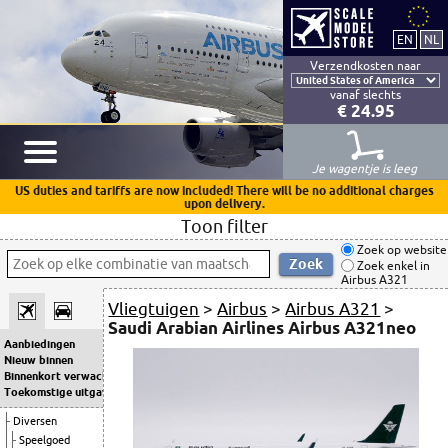
Verzendkosten naar
vanaf slechts
€ 24.95
Je wagentje is leeg
US duties and tariffs are now included! There will be no additional charges
upon delivery.
Toon filter
Zoek op website
Zoek enkel in
Airbus A321
Vliegtuigen
>
Airbus
>
Airbus A321
>
Saudi Arabian Airlines Airbus A321neo
Aanbiedingen
Nieuw binnen
Binnenkort verwacht
Toekomstige uitgaven
Diversen
Speelgoed