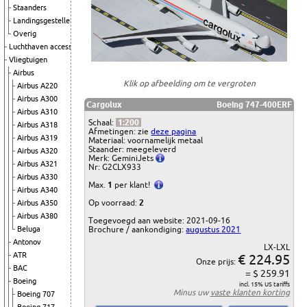
Staanders
Landingsgestellen
Overig
Luchthaven accessoires
Vliegtuigen
Airbus
Klik op afbeelding om te vergroten
Airbus A220
Airbus A300
Cargolux
Boeing 747-400ERF
Airbus A310
Schaal:
1:200
Airbus A318
Afmetingen: zie
deze pagina
Airbus A319
Materiaal: voornamelijk metaal
Staander: meegeleverd
Airbus A320
Merk: GeminiJets
Airbus A321
Nr: G2CLX933
Airbus A330
Max.
1
per klant!
Airbus A340
Op voorraad:
2
Airbus A350
Airbus A380
Toegevoegd aan website: 2021-09-16
Beluga
Brochure / aankondiging:
augustus 2021
Antonov
LX-LXL
ATR
€ 224.95
Onze prijs:
BAC
= $ 259.91
Boeing
incl. 15% US tariffs
Minus uw
vaste klanten korting
Boeing 707