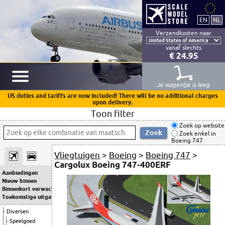
Verzendkosten naar
vanaf slechts
€ 24.95
Je wagentje is leeg
US duties and tariffs are now included! There will be no additional charges
upon delivery.
Toon filter
Zoek op website
Zoek enkel in
Boeing 747
Vliegtuigen
>
Boeing
>
Boeing 747
>
Cargolux Boeing 747-400ERF
Aanbiedingen
Nieuw binnen
Binnenkort verwacht
Toekomstige uitgaven
Diversen
Speelgoed