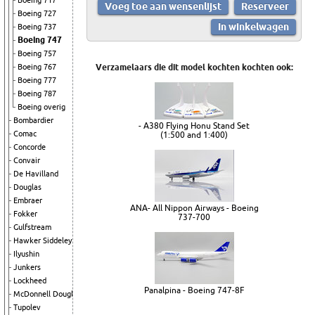
Boeing 717
Boeing 727
Boeing 737
Boeing 747
Boeing 757
Boeing 767
Verzamelaars die dit model kochten kochten ook:
Boeing 777
Boeing 787
Boeing overig
Bombardier
- A380 Flying Honu Stand Set
Comac
(1:500 and 1:400)
Concorde
Convair
De Havilland
Douglas
Embraer
ANA- All Nippon Airways - Boeing
Fokker
737-700
Gulfstream
Hawker Siddeley
Ilyushin
Junkers
Lockheed
Panalpina - Boeing 747-8F
McDonnell Douglas
Tupolev