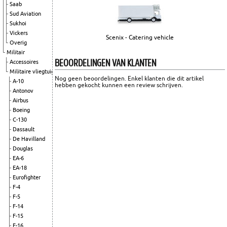
Saab
Sud Aviation
Sukhoi
Vickers
Scenix - Catering vehicle
Overig
Militair
BEOORDELINGEN VAN KLANTEN
Accessoires
Militaire vliegtuigen
Nog geen beoordelingen. Enkel klanten die dit artikel
A-10
hebben gekocht kunnen een review schrijven.
Antonov
Airbus
Boeing
C-130
Dassault
De Havilland
Douglas
EA-6
EA-18
Eurofighter
F-4
F-5
F-14
F-15
F-16