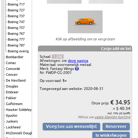
Boeing 717
Boeing 727
Boeing 737
Boeing 747
Boeing 757
Boeing 767
Klik op afbeelding om te vergroten
Boeing 777
Boeing 787
Cargo add-on Set
Boeing overig
Schaal:
1:200
Bombardier
Afmetingen: zie
deze pagina
Comac
Materiaal: voornamelijk metaal
Merk: Fantasy Wings
Concorde
Nr: FWDP-CG-2001
Convair
Op voorraad:
5+
De Havilland
Douglas
Toegevoegd aan website: 2020-08-31
Embraer
Fokker
€ 34.95
Onze prijs:
Gulfstream
= $ 40.34
Hawker Siddeley
incl. 15% US tariffs
Ilyushin
Minus uw
vaste klanten korting
Junkers
Lockheed
McDonnell Douglas