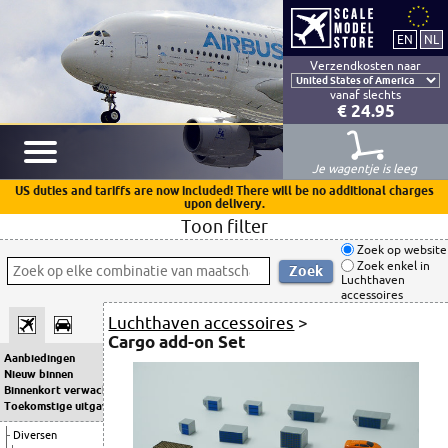
Verzendkosten naar
vanaf slechts
€ 24.95
Je wagentje is leeg
US duties and tariffs are now included! There will be no additional charges
upon delivery.
Toon filter
Zoek op website
Zoek enkel in
Luchthaven
accessoires
Luchthaven accessoires
>
Cargo add-on Set
Aanbiedingen
Nieuw binnen
Binnenkort verwacht
Toekomstige uitgaven
Diversen