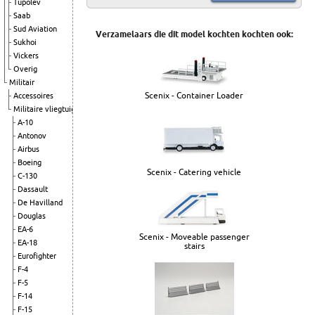
Tupolev
Saab
Sud Aviation
Verzamelaars die dit model kochten kochten ook:
Sukhoi
Vickers
Overig
Militair
Scenix - Container Loader
Accessoires
Militaire vliegtuigen
A-10
Antonov
Airbus
Boeing
Scenix - Catering vehicle
C-130
Dassault
De Havilland
Douglas
EA-6
Scenix - Moveable passenger
EA-18
stairs
Eurofighter
F-4
F-5
F-14
F-15