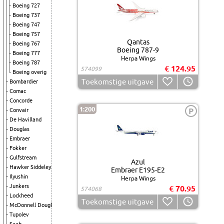
Boeing 727
Boeing 737
Boeing 747
Boeing 757
Qantas
Boeing 767
Boeing 787-9
Boeing 777
Herpa Wings
Boeing 787
€ 124.95
574099
Boeing overig
Toekomstige uitgave
Bombardier
Comac
Concorde
1:200
P
Convair
De Havilland
Douglas
Embraer
Fokker
Gulfstream
Azul
Hawker Siddeley
Embraer E195-E2
Ilyushin
Herpa Wings
Junkers
€ 70.95
574068
Lockheed
Toekomstige uitgave
McDonnell Douglas
Tupolev