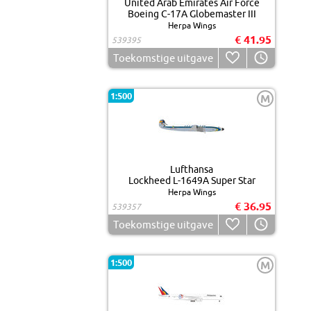
United Arab Emirates Air Force
Boeing C-17A Globemaster III
Herpa Wings
€ 41.95
539395
Toekomstige uitgave
1:500
M
Lufthansa
Lockheed L-1649A Super Star
Herpa Wings
€ 36.95
539357
Toekomstige uitgave
1:500
M