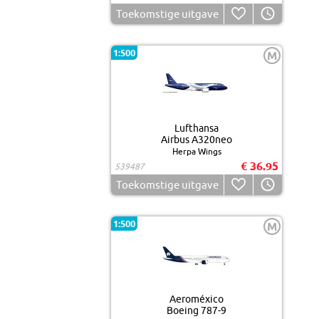
Toekomstige uitgave
1:500
M
Lufthansa
Airbus A320neo
Herpa Wings
€ 36.95
539487
Toekomstige uitgave
1:500
M
Aeroméxico
Boeing 787-9