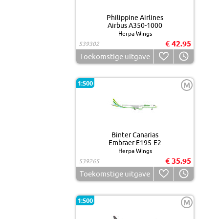
Philippine Airlines
Airbus A350-1000
Herpa Wings
€ 42.95
539302
Toekomstige uitgave
1:500
M
Binter Canarias
Embraer E195-E2
Herpa Wings
€ 35.95
539265
Toekomstige uitgave
1:500
M