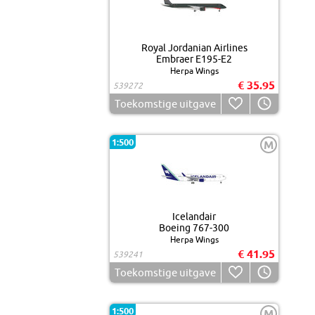
Royal Jordanian Airlines
Embraer E195-E2
Herpa Wings
€ 35.95
539272
Toekomstige uitgave
1:500
M
Icelandair
Boeing 767-300
Herpa Wings
€ 41.95
539241
Toekomstige uitgave
1:500
M