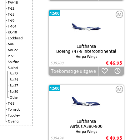
F/A-18
F-22
1:500
M
F-35
F-86
F-104
KC-10
Lockheed
MiG
Lufthansa
MV-22
Boeing 747-8 Intercontinental
P-51
Herpa Wings
Spitfire
€ 46.95
539500
Sukhoi
Toekomstige uitgave
Su-22
Su-24
Su-27
1:500
M
Su-30
Other
T-38
Tornado
Tupolev
Lufthansa
Overig
Airbus A380-800
Herpa Wings
€ 49.95
539494