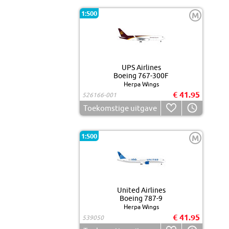
1:500
M
UPS Airlines
Boeing 767-300F
Herpa Wings
€ 41.95
526166-001
Toekomstige uitgave
1:500
M
United Airlines
Boeing 787-9
Herpa Wings
€ 41.95
539050