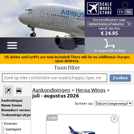
Verzendkosten naar
vanaf slechts
€ 24.95
Je wagentje is leeg
US duties and tariffs are now included! There will be no additional charges
upon delivery.
Toon filter
Aankondigingen
>
Herpa Wings
>
juli - augustus 2026
Aanbiedingen
Sorteer op:
Nieuw binnen
Binnenkort verwacht
Toekomstige uitgaven
1:200
P
Diversen
Speelgoed