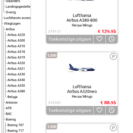
Staanders
Landingsgestellen
Overig
Lufthansa
Luchthaven accessoires
Airbus A380-800
Vliegtuigen
Herpa Wings
Airbus
€ 129.95
574112
Airbus A220
Toekomstige uitgave
Airbus A300
Airbus A310
Airbus A318
1:200
P
Airbus A319
Airbus A320
Airbus A321
Airbus A330
Airbus A340
Airbus A350
Lufthansa
Airbus A320neo
Airbus A380
Herpa Wings
Beluga
€ 88.95
Antonov
574105
ATR
Toekomstige uitgave
BAC
Boeing
Boeing 707
1:200
P
Boeing 717