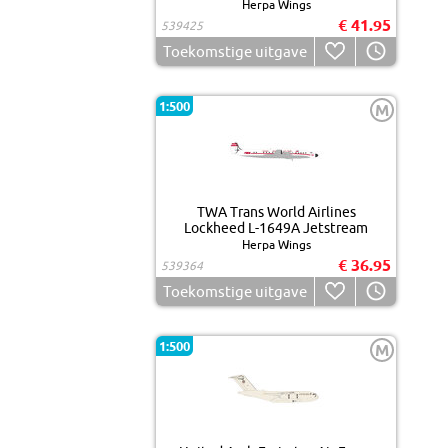
Herpa Wings
€ 41.95
539425
Toekomstige uitgave
1:500
M
TWA Trans World Airlines
Lockheed L-1649A Jetstream
Herpa Wings
€ 36.95
539364
Toekomstige uitgave
1:500
M