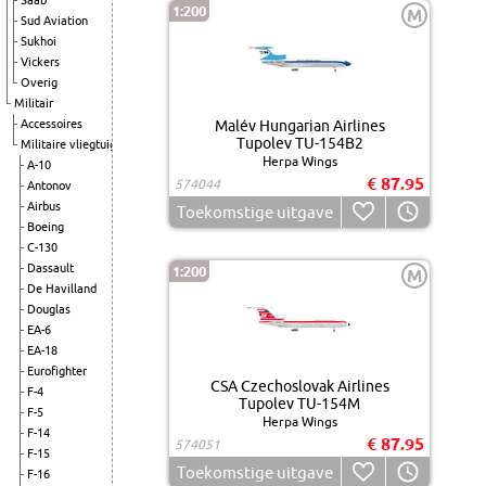
Saab
1:200
M
Sud Aviation
Sukhoi
Vickers
Overig
Militair
Accessoires
Malév Hungarian Airlines
Tupolev TU-154B2
Militaire vliegtuigen
Herpa Wings
A-10
€ 87.95
574044
Antonov
Airbus
Toekomstige uitgave
Boeing
C-130
Dassault
1:200
M
De Havilland
Douglas
EA-6
EA-18
Eurofighter
CSA Czechoslovak Airlines
F-4
Tupolev TU-154M
F-5
Herpa Wings
F-14
€ 87.95
574051
F-15
Toekomstige uitgave
F-16