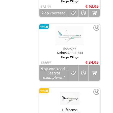
Herpa Wings
€ 93.95
572101
2
op voorraad
1:500
M
Iberojet
Airbus A350-900
Herpa Wings
€ 34.95
536097
4
op voorraad
-
Laatste
exemplaren!
1:400
M
Lufthansa