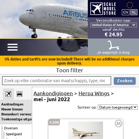
Verzendkosten naar
vanaf slechts
€ 24.95
Je wagentje is leeg
US duties and tariffs are now included! There will be no additional charges
upon delivery.
Toon filter
Aankondigingen
>
Herpa Wings
>
mei - juni 2022
Aanbiedingen
Sorteer op:
Nieuw binnen
Binnenkort verwacht
Toekomstige uitgaven
1:200
M
Diversen
Speelgoed