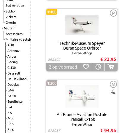
Saab
Sud Aviation
Sukhoi
1:400
P
Vickers
Overig
Militair
Accessoires
Militaire vliegtuigen
Technik-Museum Speyer
A-10
Buran Space Orbiter
Antonov
Herpa Wings
Airbus
€ 23.95
562805
Boeing
2
op voorraad
C-130
Dassault
De Havilland
1:200
M
Douglas
EA-6
EA-18
Eurofighter
F-4
F-5
Air France Aviation Postale
F-14
Transall C-160
F-15
Herpa Wings
€ 94.95
F-16
572057