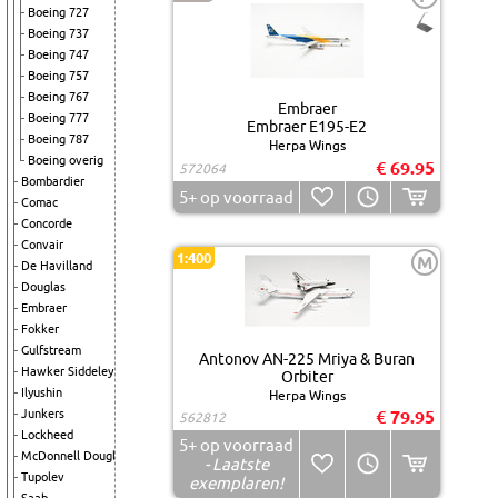
Boeing 727
Boeing 737
Boeing 747
Boeing 757
Boeing 767
Embraer
Boeing 777
Embraer E195-E2
Boeing 787
Herpa Wings
Boeing overig
€ 69.95
572064
Bombardier
5+
op voorraad
Comac
Concorde
Convair
1:400
M
De Havilland
Douglas
Embraer
Fokker
Gulfstream
Antonov AN-225 Mriya & Buran
Hawker Siddeley
Orbiter
Ilyushin
Herpa Wings
Junkers
€ 79.95
562812
Lockheed
5+
op voorraad
McDonnell Douglas
- Laatste
Tupolev
exemplaren!