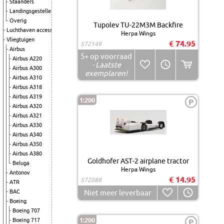
Staanders
Landingsgestellen
Overig
Tupolev TU-22M3M Backfire
Luchthaven accessoires
Herpa Wings
Vliegtuigen
€ 74.95
572149
Airbus
5+
op voorraad
Airbus A220
- Laatste
Airbus A300
exemplaren!
Airbus A310
Airbus A318
Airbus A319
1:200
P
Airbus A320
Airbus A321
Airbus A330
Airbus A340
Airbus A350
Airbus A380
Goldhofer AST-2 airplane tractor
Beluga
Herpa Wings
Antonov
€ 14.95
572088
ATR
BAC
Niet meer leverbaar
Boeing
Boeing 707
1:200
Boeing 717
P