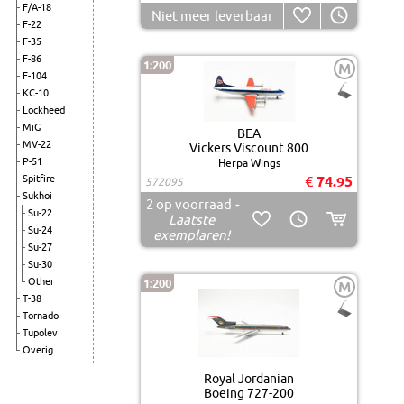
F/A-18
Niet meer leverbaar
F-22
F-35
F-86
1:200
M
F-104
KC-10
Lockheed
MiG
BEA
MV-22
Vickers Viscount 800
P-51
Herpa Wings
Spitfire
€ 74.95
572095
Sukhoi
2
op voorraad
-
Su-22
Laatste
Su-24
exemplaren!
Su-27
Su-30
Other
1:200
M
T-38
Tornado
Tupolev
Overig
Royal Jordanian
Boeing 727-200