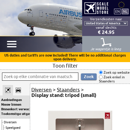
Verzendkosten naar
vanaf slechts
€ 24.95
Je wagentje is leeg
US duties and tariffs are now included! There will be no additional charges
upon delivery.
Toon filter
Zoek op website
Zoek enkel in
Staanders
Diversen
>
Staanders
>
Display stand: tripod (small)
Aanbiedingen
Nieuw binnen
Binnenkort verwacht
Toekomstige uitgaven
Diversen
Speelgoed