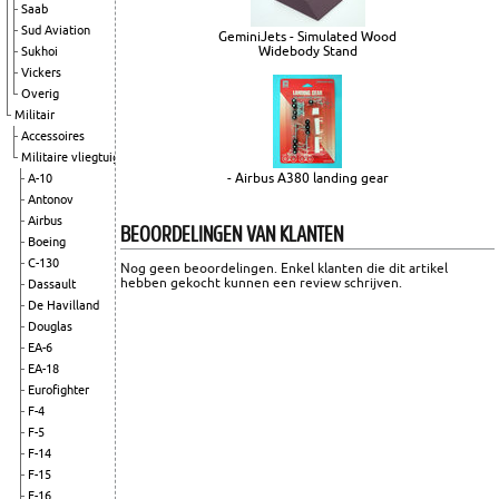
Saab
Sud Aviation
GeminiJets - Simulated Wood
Widebody Stand
Sukhoi
Vickers
Overig
Militair
Accessoires
Militaire vliegtuigen
- Airbus A380 landing gear
A-10
Antonov
Airbus
BEOORDELINGEN VAN KLANTEN
Boeing
C-130
Nog geen beoordelingen. Enkel klanten die dit artikel
hebben gekocht kunnen een review schrijven.
Dassault
De Havilland
Douglas
EA-6
EA-18
Eurofighter
F-4
F-5
F-14
F-15
F-16