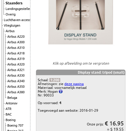
Staanders
Landingsgestellen
Overig
Luchthaven accessoires
Vliegtuigen
Airbus
Airbus A220
Airbus A300
Airbus A310
Airbus A318
Airbus A319
Klik op afbeelding om te vergroten
Airbus A320
Airbus A321
Display stand: tripod (small)
Airbus A330
Schaal:
1:200
Airbus A340
Afmetingen: zie
deze pagina
Airbus A350
Materiaal: voornamelijk metaal
Merk: Hogan
Airbus A380
Nr: 90033
Beluga
Op voorraad:
4
Antonov
ATR
Toegevoegd aan website: 2016-01-29
BAC
Boeing
€ 16.95
Onze prijs:
Boeing 707
= $ 19.55