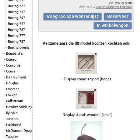
Boeing 717
incl. 15% US tariffs
Boeing 727
Minus uw
vaste klanten korting
Boeing 737
Boeing 747
Boeing 757
Boeing 767
Boeing 777
Boeing 787
Verzamelaars die dit model kochten kochten ook:
Boeing overig
Bombardier
Comac
Concorde
Convair
De Havilland
- Display stand: tripod (large)
Douglas
Embraer
Fokker
Gulfstream
Hawker Siddeley
Ilyushin
- Display stand: wooden (small)
Junkers
Lockheed
McDonnell Douglas
Tupolev