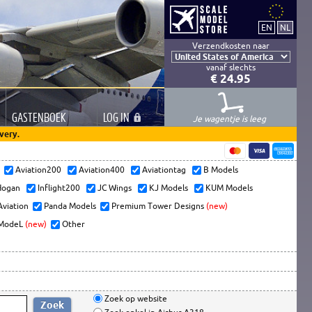
Verzendkosten naar
vanaf slechts
€ 24.95
GASTEN
BOEK
LOG
IN
Je wagentje is leeg
very.
s
Aviation200
Aviation400
Aviationtag
B Models
ogan
Inflight200
JC Wings
KJ Models
KUM Models
Aviation
Panda Models
Premium Tower Designs
(new)
ModeL
(new)
Other
Zoek op website