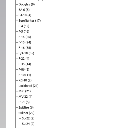
Douglas
(9)
EA-6
(5)
EA-18
(4)
Eurofighter
(17)
F-4
(12)
F-5
(16)
F-14
(26)
F-15
(24)
F-16
(38)
F/A-18
(35)
F-22
(4)
F-35
(14)
F-86
(8)
F-104
(1)
KC-10
(2)
Lockheed
(21)
MiG
(21)
MV-22
(1)
P-51
(5)
Spitfire
(6)
Sukhoi
(22)
Su-22
(2)
Su-24
(2)