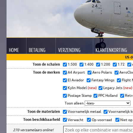
HOME
BETALING
VERZENDING
KLANTEN
KORTING
US d
Toon de schalen
1:500
1:400
1:200
1:72
Toon de merken
A4 Airport
Aero Polaris
AeroCli
El Aviador
Fantasy Wings
Flight
Kylin Model
(new)
Legacy Jets
(new)
Postage Stamp
PPC Holland
Retr
Toon alleen
Toon de materialen
Voornamelijk metaal
Voornamelijk 
Toon beschikbaarheid
Verwacht
Op voorraad
Niet op
270 verzamelaars online!