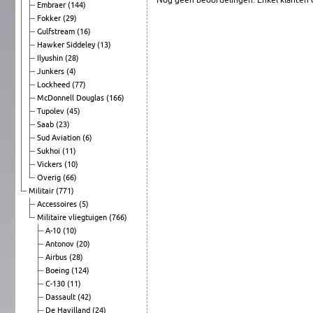
Embraer
(144)
Fokker
(29)
Gulfstream
(16)
Hawker Siddeley
(13)
Ilyushin
(28)
Junkers
(4)
Lockheed
(77)
McDonnell Douglas
(166)
Tupolev
(45)
Saab
(23)
Sud Aviation
(6)
Sukhoi
(11)
Vickers
(10)
Overig
(66)
Militair
(771)
Accessoires
(5)
Militaire vliegtuigen
(766)
A-10
(10)
Antonov
(20)
Airbus
(28)
Boeing
(124)
C-130
(11)
Dassault
(42)
De Havilland
(24)