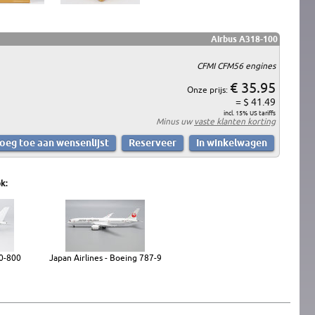
Airbus A318-100
CFMI CFM56 engines
€ 35.95
Onze prijs:
= $ 41.49
incl. 15% US tariffs
Minus uw
vaste klanten korting
k:
80-800
Japan Airlines - Boeing 787-9