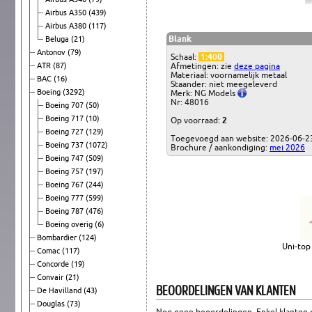
Airbus A350
(439)
Airbus A380
(117)
Blank
Beluga
(21)
Antonov
(79)
Schaal:
1:400
ATR
(87)
Afmetingen: zie
deze pagina
Materiaal: voornamelijk metaal
BAC
(16)
Staander: niet meegeleverd
Boeing
(3292)
Merk: NG Models
Nr: 48016
Boeing 707
(50)
Boeing 717
(10)
Op voorraad:
2
Boeing 727
(129)
Toegevoegd aan website: 2026-06-2
Boeing 737
(1072)
Brochure / aankondiging:
mei 2026
Boeing 747
(509)
Boeing 757
(197)
Boeing 767
(244)
Boeing 777
(599)
Boeing 787
(476)
Boeing overig
(6)
Bombardier
(124)
Uni-top 
Comac
(117)
Concorde
(19)
Convair
(21)
BEOORDELINGEN VAN KLANTEN
De Havilland
(43)
Douglas
(73)
Nog geen beoordelingen. Enkel klanten d