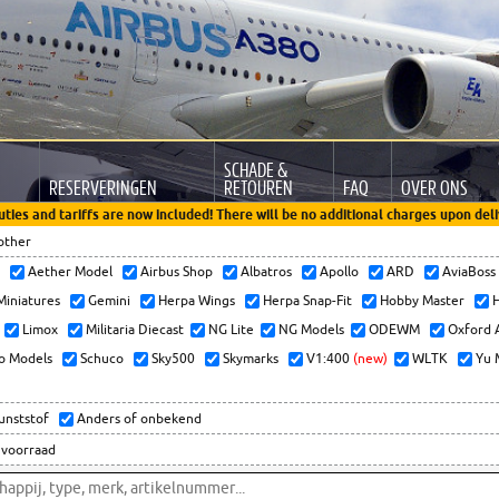
SCHADE &
RESERVERINGEN
RETOUREN
FAQ
OVER ONS
uties and tariffs are now included! There will be no additional charges upon deli
other
x
Aether Model
Airbus Shop
Albatros
Apollo
ARD
AviaBos
 Miniatures
Gemini
Herpa Wings
Herpa Snap-Fit
Hobby Master
H
Limox
Militaria Diecast
NG Lite
NG Models
ODEWM
Oxford 
o Models
Schuco
Sky500
Skymarks
V1:400
(new)
WLTK
Yu 
kunststof
Anders of onbekend
 voorraad