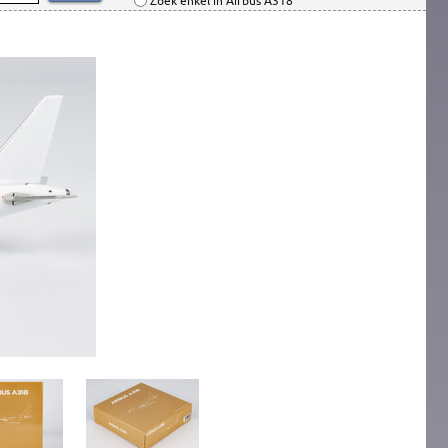
Zoek enkel in Airbus A318