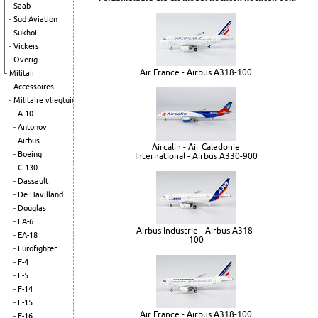
Saab
Sud Aviation
Sukhoi
Vickers
Overig
Air France - Airbus A318-100
Militair
Accessoires
Militaire vliegtuigen
A-10
Antonov
Airbus
Aircalin - Air Caledonie
Boeing
International - Airbus A330-900
C-130
Dassault
De Havilland
Douglas
EA-6
Airbus Industrie - Airbus A318-
EA-18
100
Eurofighter
F-4
F-5
F-14
F-15
Air France - Airbus A318-100
F-16