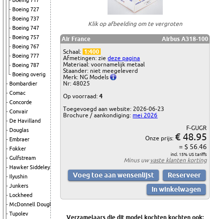
Boeing 717
Boeing 727
Boeing 737
Klik op afbeelding om te vergroten
Boeing 747
Boeing 757
Air France
Airbus A318-100
Boeing 767
Schaal:
1:400
Boeing 777
Afmetingen: zie
deze pagina
Materiaal: voornamelijk metaal
Boeing 787
Staander: niet meegeleverd
Boeing overig
Merk: NG Models
Nr: 48025
Bombardier
Comac
Op voorraad:
4
Concorde
Toegevoegd aan website: 2026-06-23
Convair
Brochure / aankondiging:
mei 2026
De Havilland
F-GUGR
Douglas
€ 48.95
Onze prijs:
Embraer
= $ 56.46
Fokker
incl. 15% US tariffs
Gulfstream
Minus uw
vaste klanten korting
Hawker Siddeley
Ilyushin
Junkers
Lockheed
McDonnell Douglas
Tupolev
Verzamelaars die dit model kochten kochten ook: