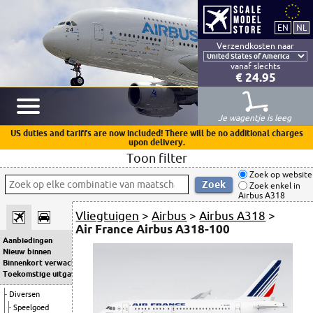
Verzendkosten naar
vanaf slechts
€ 24.95
Je wagentje is leeg
US duties and tariffs are now included! There will be no additional charges
upon delivery.
Toon filter
Zoek op website
Zoek enkel in
Airbus A318
Vliegtuigen
>
Airbus
>
Airbus A318
>
Air France Airbus A318-100
Aanbiedingen
Nieuw binnen
Binnenkort verwacht
Toekomstige uitgaven
Diversen
Speelgoed