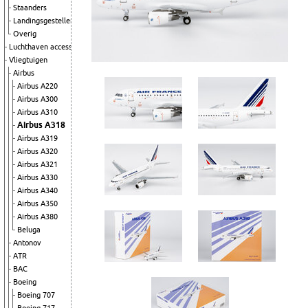
Staanders
Landingsgestellen
Overig
Luchthaven accessoires
Vliegtuigen
Airbus
Airbus A220
Airbus A300
Airbus A310
Airbus A318
Airbus A319
Airbus A320
Airbus A321
Airbus A330
Airbus A340
Airbus A350
Airbus A380
Beluga
Antonov
ATR
BAC
Boeing
Boeing 707