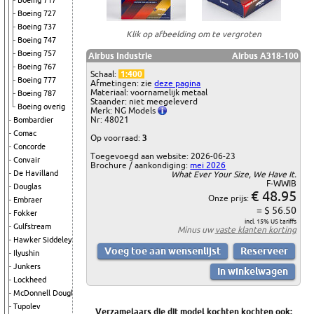
Boeing 717
Boeing 727
Boeing 737
Klik op afbeelding om te vergroten
Boeing 747
Boeing 757
Airbus Industrie
Airbus A318-100
Boeing 767
Schaal:
1:400
Boeing 777
Afmetingen: zie
deze pagina
Materiaal: voornamelijk metaal
Boeing 787
Staander: niet meegeleverd
Boeing overig
Merk: NG Models
Nr: 48021
Bombardier
Comac
Op voorraad:
3
Concorde
Toegevoegd aan website: 2026-06-23
Convair
Brochure / aankondiging:
mei 2026
De Havilland
What Ever Your Size, We Have It.
F-WWIB
Douglas
€ 48.95
Onze prijs:
Embraer
= $ 56.50
Fokker
incl. 15% US tariffs
Gulfstream
Minus uw
vaste klanten korting
Hawker Siddeley
Ilyushin
Junkers
Lockheed
McDonnell Douglas
Tupolev
Verzamelaars die dit model kochten kochten ook: