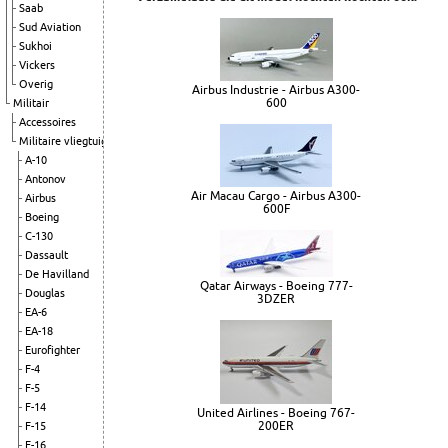
Saab
Sud Aviation
Sukhoi
Vickers
Overig
Airbus Industrie - Airbus A300-
600
Militair
Accessoires
Militaire vliegtuigen
A-10
Antonov
Air Macau Cargo - Airbus A300-
Airbus
600F
Boeing
C-130
Dassault
De Havilland
Qatar Airways - Boeing 777-
Douglas
3DZER
EA-6
EA-18
Eurofighter
F-4
F-5
F-14
United Airlines - Boeing 767-
200ER
F-15
F-16