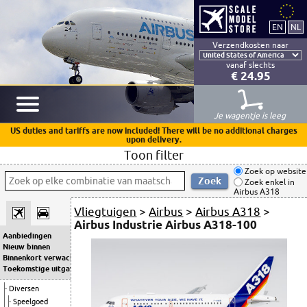
Verzendkosten naar
vanaf slechts
€ 24.95
Je wagentje is leeg
US duties and tariffs are now included! There will be no additional charges
upon delivery.
Toon filter
Zoek op website
Zoek enkel in
Airbus A318
Vliegtuigen
>
Airbus
>
Airbus A318
>
Airbus Industrie Airbus A318-100
Aanbiedingen
Nieuw binnen
Binnenkort verwacht
Toekomstige uitgaven
Diversen
Speelgoed