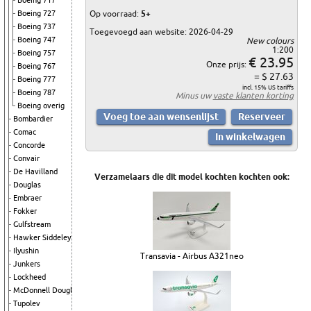
Boeing 717
Op voorraad:
5+
Boeing 727
Boeing 737
Toegevoegd aan website: 2026-04-29
Boeing 747
New colours
1:200
Boeing 757
€ 23.95
Onze prijs:
Boeing 767
= $ 27.63
Boeing 777
incl. 15% US tariffs
Boeing 787
Minus uw
vaste klanten korting
Boeing overig
Bombardier
Comac
Concorde
Convair
De Havilland
Verzamelaars die dit model kochten kochten ook:
Douglas
Embraer
Fokker
Gulfstream
Hawker Siddeley
Ilyushin
Transavia - Airbus A321neo
Junkers
Lockheed
McDonnell Douglas
Tupolev