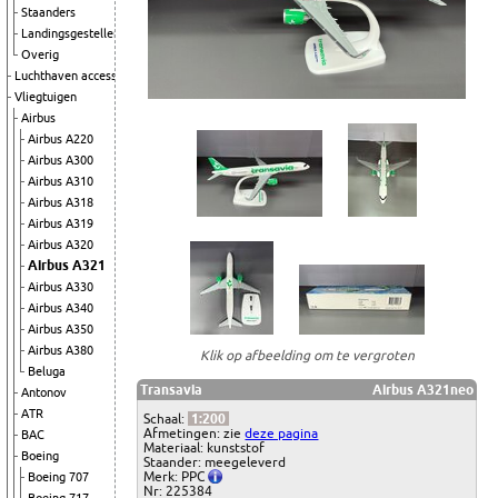
Staanders
Landingsgestellen
Overig
Luchthaven accessoires
Vliegtuigen
Airbus
Airbus A220
Airbus A300
Airbus A310
Airbus A318
Airbus A319
Airbus A320
Airbus A321
Airbus A330
Airbus A340
Airbus A350
Airbus A380
Klik op afbeelding om te vergroten
Beluga
Transavia
Airbus A321neo
Antonov
ATR
Schaal:
1:200
Afmetingen: zie
deze pagina
BAC
Materiaal: kunststof
Boeing
Staander: meegeleverd
Merk: PPC
Boeing 707
Nr: 225384