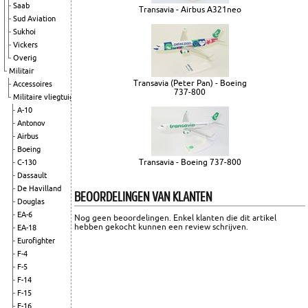
Saab
Transavia - Airbus A321neo
Sud Aviation
Sukhoi
Vickers
Overig
Militair
Transavia (Peter Pan) - Boeing
Accessoires
737-800
Militaire vliegtuigen
A-10
Antonov
Airbus
Boeing
Transavia - Boeing 737-800
C-130
Dassault
De Havilland
BEOORDELINGEN VAN KLANTEN
Douglas
EA-6
Nog geen beoordelingen. Enkel klanten die dit artikel
hebben gekocht kunnen een review schrijven.
EA-18
Eurofighter
F-4
F-5
F-14
F-15
F-16