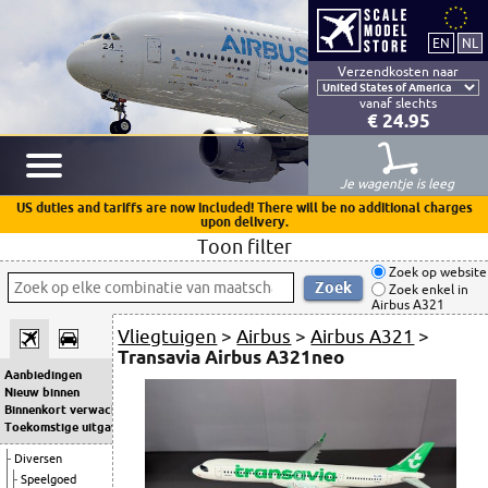
Verzendkosten naar
vanaf slechts
€ 24.95
Je wagentje is leeg
US duties and tariffs are now included! There will be no additional charges
upon delivery.
Toon filter
Zoek op website
Zoek enkel in
Airbus A321
Vliegtuigen
>
Airbus
>
Airbus A321
>
Transavia Airbus A321neo
Aanbiedingen
Nieuw binnen
Binnenkort verwacht
Toekomstige uitgaven
Diversen
Speelgoed