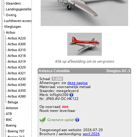
Staanders
Landingsgestellen
Overig
Luchthaven accessoires
Vliegtuigen
Airbus
Airbus A220
Airbus A300
Airbus A310
Airbus A318
Klik op afbeelding om te vergroten
Airbus A319
Airbus A320
Avianca Colombia
Douglas DC-3
Airbus A321
Schaal:
1:200
Airbus A330
Afmetingen: zie
deze pagina
Airbus A340
Materiaal: voornamelijk metaal
Airbus A350
Staander: meegeleverd
Merk: Inflight200
Airbus A380
Nr: JP60-AV-DC-HK122
Beluga
Op voorraad:
nee
Antonov
Nooit meer leverbaar
ATR
BAC
Groenere optie!
Boeing
Toegevoegd aan website: 2026-07-20
Boeing 707
Brochure / aankondiging:
april 2026