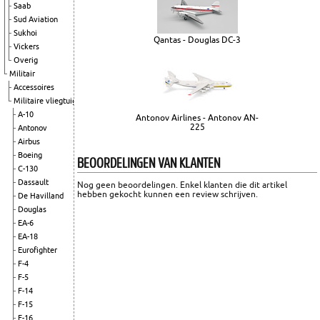
Saab
Sud Aviation
Sukhoi
Qantas - Douglas DC-3
Vickers
Overig
Militair
Accessoires
Militaire vliegtuigen
A-10
Antonov Airlines - Antonov AN-
225
Antonov
Airbus
Boeing
BEOORDELINGEN VAN KLANTEN
C-130
Dassault
Nog geen beoordelingen. Enkel klanten die dit artikel
hebben gekocht kunnen een review schrijven.
De Havilland
Douglas
EA-6
EA-18
Eurofighter
F-4
F-5
F-14
F-15
F-16