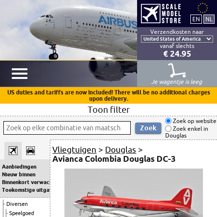
Verzendkosten naar
vanaf slechts
€ 24.95
Je wagentje is leeg
US duties and tariffs are now included! There will be no additional charges
upon delivery.
Toon filter
Zoek op website
Zoek enkel in
Douglas
Vliegtuigen
>
Douglas
>
Avianca Colombia Douglas DC-3
Aanbiedingen
Nieuw binnen
Binnenkort verwacht
Toekomstige uitgaven
Diversen
Speelgoed