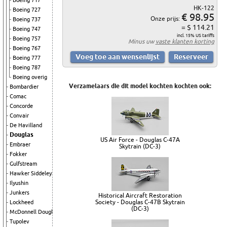
Boeing 717
HK-122
Boeing 727
€ 98.95
Onze prijs:
Boeing 737
= $ 114.21
Boeing 747
incl. 15% US tariffs
Boeing 757
Minus uw
vaste klanten korting
Boeing 767
Boeing 777
Boeing 787
Boeing overig
Verzamelaars die dit model kochten kochten ook:
Bombardier
Comac
Concorde
Convair
De Havilland
Douglas
US Air Force - Douglas C-47A
Embraer
Skytrain (DC-3)
Fokker
Gulfstream
Hawker Siddeley
Ilyushin
Junkers
Historical Aircraft Restoration
Society - Douglas C-47B Skytrain
Lockheed
(DC-3)
McDonnell Douglas
Tupolev