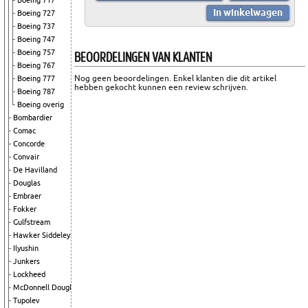
Boeing 717
Boeing 727
Boeing 737
Boeing 747
BEOORDELINGEN VAN KLANTEN
Boeing 757
Boeing 767
Nog geen beoordelingen. Enkel klanten die dit artikel
Boeing 777
hebben gekocht kunnen een review schrijven.
Boeing 787
Boeing overig
Bombardier
Comac
Concorde
Convair
De Havilland
Douglas
Embraer
Fokker
Gulfstream
Hawker Siddeley
Ilyushin
Junkers
Lockheed
McDonnell Douglas
Tupolev