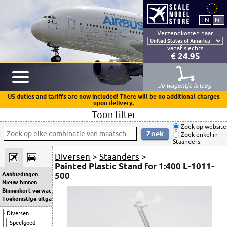
Verzendkosten naar
vanaf slechts
€ 24.95
Je wagentje is leeg
US duties and tariffs are now included! There will be no additional charges
upon delivery.
Toon filter
Zoek op website
Zoek enkel in
Staanders
Diversen
>
Staanders
>
Painted Plastic Stand for 1:400 L-1011-
500
Aanbiedingen
Nieuw binnen
Binnenkort verwacht
Toekomstige uitgaven
Diversen
Speelgoed