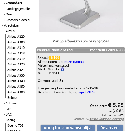
Staanders
Landingsgestellen
Overig
Luchthaven accessoires
Vliegtuigen
Airbus
Airbus A220
Klik op afbeelding om te vergroten
Airbus A300
Airbus A310
Painted Plastic Stand
for 1:400 L-1011-500
Airbus A318
Schaal:
1:400
Airbus A319
Afmetingen: zie
deze pagina
Airbus A320
Materiaal: kunststof
Merk: NG Lite
Airbus A321
Nr: STD115PP
Airbus A330
Op voorraad:
5+
Airbus A340
Airbus A350
Toegevoegd aan website: 2026-05-18
Brochure / aankondiging:
april 2026
Airbus A380
Beluga
Antonov
€ 5.95
Onze prijs:
ATR
= $ 6.86
BAC
incl. 15% US tariffs
Minus uw
vaste klanten korting
Boeing
Boeing 707