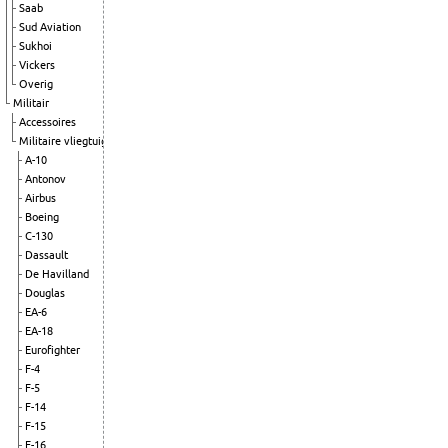
Saab
Sud Aviation
Sukhoi
Vickers
Overig
Militair
Accessoires
Militaire vliegtuigen
A-10
Antonov
Airbus
Boeing
C-130
Dassault
De Havilland
Douglas
EA-6
EA-18
Eurofighter
F-4
F-5
F-14
F-15
F-16