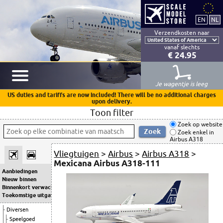
Verzendkosten naar
vanaf slechts
€ 24.95
Je wagentje is leeg
US duties and tariffs are now included! There will be no additional charges
upon delivery.
Toon filter
Zoek op website
Zoek enkel in
Airbus A318
Vliegtuigen
>
Airbus
>
Airbus A318
>
Mexicana Airbus A318-111
Aanbiedingen
Nieuw binnen
Binnenkort verwacht
Toekomstige uitgaven
Diversen
Speelgoed