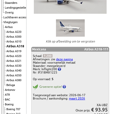
Staanders
Landingsgestellen
Overig
Luchthaven accessoires
Vliegtuigen
Airbus
Airbus A220
Airbus A300
Klik op afbeelding om te vergroten
Airbus A310
Airbus A318
Mexicana
Airbus A318-111
Airbus A319
Schaal:
1:200
Airbus A320
Afmetingen: zie
deze pagina
Airbus A321
Materiaal: voornamelijk metaal
Staander: meegeleverd
Airbus A330
Merk: Inflight200
Airbus A340
Nr: IF318MX1225
Airbus A350
Op voorraad:
5
Airbus A380
Beluga
Groenere optie!
Antonov
ATR
Toegevoegd aan website: 2026-06-17
Brochure / aankondiging:
maart 2026
BAC
Boeing
XA-UBZ
€ 93.95
Boeing 707
Onze prijs: