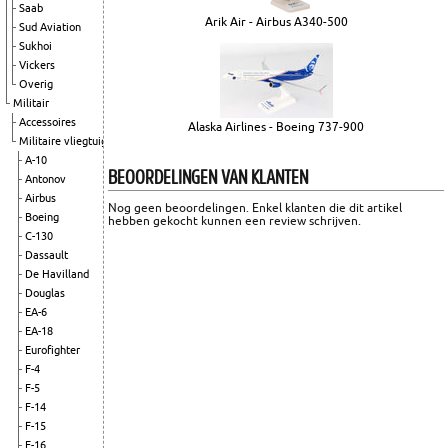
Saab
Arik Air - Airbus A340-500
Sud Aviation
Sukhoi
Vickers
Overig
Militair
Accessoires
Alaska Airlines - Boeing 737-900
Militaire vliegtuigen
A-10
BEOORDELINGEN VAN KLANTEN
Antonov
Airbus
Nog geen beoordelingen. Enkel klanten die dit artikel
Boeing
hebben gekocht kunnen een review schrijven.
C-130
Dassault
De Havilland
Douglas
EA-6
EA-18
Eurofighter
F-4
F-5
F-14
F-15
F-16