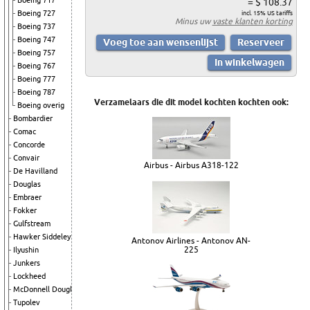
Boeing 717
= $ 108.37
Boeing 727
incl. 15% US tariffs
Minus uw
vaste klanten korting
Boeing 737
Boeing 747
Boeing 757
Boeing 767
Boeing 777
Boeing 787
Verzamelaars die dit model kochten kochten ook:
Boeing overig
Bombardier
Comac
Concorde
Convair
Airbus - Airbus A318-122
De Havilland
Douglas
Embraer
Fokker
Gulfstream
Hawker Siddeley
Antonov Airlines - Antonov AN-
225
Ilyushin
Junkers
Lockheed
McDonnell Douglas
Tupolev