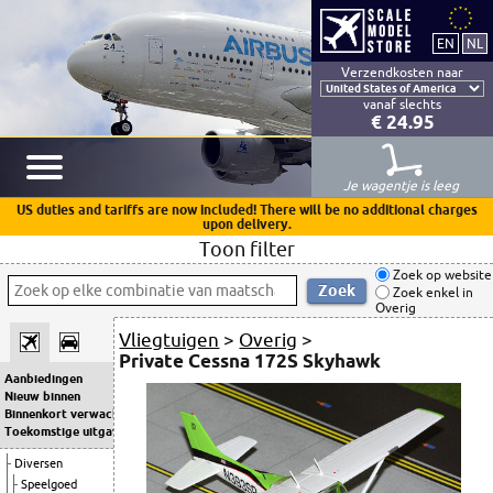
Verzendkosten naar
vanaf slechts
€ 24.95
Je wagentje is leeg
US duties and tariffs are now included! There will be no additional charges
upon delivery.
Toon filter
Zoek op website
Zoek enkel in
Overig
Vliegtuigen
>
Overig
>
Private Cessna 172S Skyhawk
Aanbiedingen
Nieuw binnen
Binnenkort verwacht
Toekomstige uitgaven
Diversen
Speelgoed