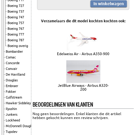
Boeing 717
Boeing 727
Boeing 737
Boeing 747
Verzamelaars die dit model kochten kochten ook:
Boeing 757
Boeing 767
Boeing 777
Boeing 787
Boeing overig
Bombardier
Edelweiss Air - Airbus A350-900
Comac
Concorde
Convair
De Havilland
Douglas
JetBlue Airways - Airbus A320-
Embraer
200
Fokker
Gulfstream
BEOORDELINGEN VAN KLANTEN
Hawker Siddeley
Ilyushin
Nog geen beoordelingen. Enkel klanten die dit artikel
Junkers
hebben gekocht kunnen een review schrijven.
Lockheed
McDonnell Douglas
Tupolev