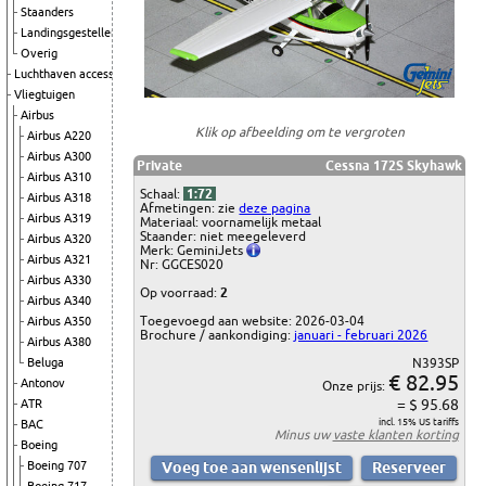
Staanders
Landingsgestellen
Overig
Luchthaven accessoires
Vliegtuigen
Airbus
Klik op afbeelding om te vergroten
Airbus A220
Airbus A300
Private
Cessna 172S Skyhawk
Airbus A310
Schaal:
1:72
Airbus A318
Afmetingen: zie
deze pagina
Airbus A319
Materiaal: voornamelijk metaal
Staander: niet meegeleverd
Airbus A320
Merk: GeminiJets
Airbus A321
Nr: GGCES020
Airbus A330
Op voorraad:
2
Airbus A340
Toegevoegd aan website: 2026-03-04
Airbus A350
Brochure / aankondiging:
januari - februari 2026
Airbus A380
Beluga
N393SP
€ 82.95
Antonov
Onze prijs:
= $ 95.68
ATR
incl. 15% US tariffs
BAC
Minus uw
vaste klanten korting
Boeing
Boeing 707