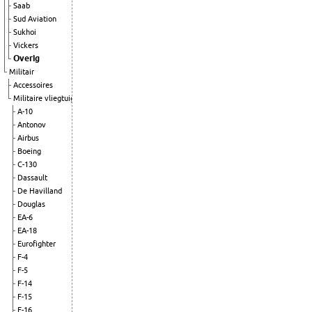
Saab
Sud Aviation
Sukhoi
Vickers
Overig
Militair
Accessoires
Militaire vliegtuigen
A-10
Antonov
Airbus
Boeing
C-130
Dassault
De Havilland
Douglas
EA-6
EA-18
Eurofighter
F-4
F-5
F-14
F-15
F-16