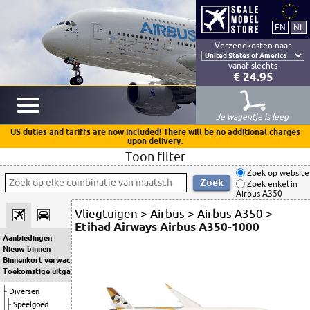
Verzendkosten naar
vanaf slechts
€ 24.95
Je wagentje is leeg
US duties and tariffs are now included! There will be no additional charges
upon delivery.
Toon filter
Zoek op website
Zoek enkel in
Airbus A350
Vliegtuigen
>
Airbus
>
Airbus A350
>
Etihad Airways Airbus A350-1000
Aanbiedingen
Nieuw binnen
Binnenkort verwacht
Toekomstige uitgaven
Diversen
Speelgoed