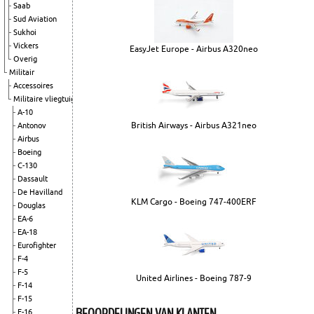
Saab
Sud Aviation
Sukhoi
Vickers
EasyJet Europe - Airbus A320neo
Overig
Militair
Accessoires
Militaire vliegtuigen
A-10
British Airways - Airbus A321neo
Antonov
Airbus
Boeing
C-130
Dassault
De Havilland
KLM Cargo - Boeing 747-400ERF
Douglas
EA-6
EA-18
Eurofighter
F-4
F-5
United Airlines - Boeing 787-9
F-14
F-15
BEOORDELINGEN VAN KLANTEN
F-16