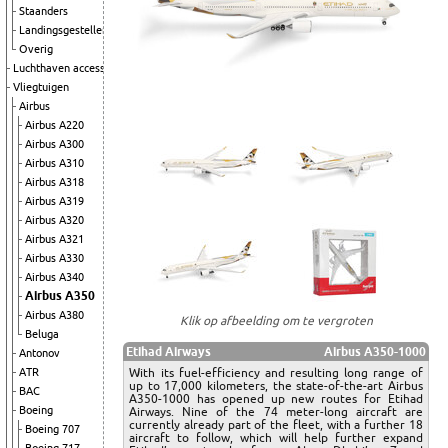
Staanders
Landingsgestellen
Overig
Luchthaven accessoires
Vliegtuigen
Airbus
Airbus A220
Airbus A300
Airbus A310
Airbus A318
Airbus A319
Airbus A320
Airbus A321
Airbus A330
Airbus A340
Airbus A350
Airbus A380
Klik op afbeelding om te vergroten
Beluga
Etihad Airways
Airbus A350-1000
Antonov
With its fuel-efficiency and resulting long range of
ATR
up to 17,000 kilometers, the state-of-the-art Airbus
BAC
A350-1000 has opened up new routes for Etihad
Boeing
Airways. Nine of the 74 meter-long aircraft are
currently already part of the fleet, with a further 18
Boeing 707
aircraft to follow, which will help further expand