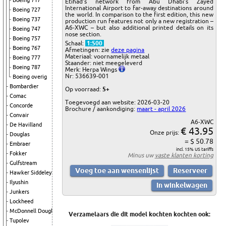
Boeing 717
Etihad’s network from Abu Dhabi’s Zayed
International Airport to far-away destinations around
Boeing 727
the world. In comparison to the first edition, this new
Boeing 737
production run features not only a new registration –
A6-XWC – but also additional printed details on its
Boeing 747
nose section.
Boeing 757
Schaal:
1:500
Boeing 767
Afmetingen: zie
deze pagina
Materiaal: voornamelijk metaal
Boeing 777
Staander: niet meegeleverd
Boeing 787
Merk: Herpa Wings
Nr: 536639-001
Boeing overig
Bombardier
Op voorraad:
5+
Comac
Toegevoegd aan website: 2026-03-20
Concorde
Brochure / aankondiging:
maart - april 2026
Convair
A6-XWC
De Havilland
€ 43.95
Onze prijs:
Douglas
= $ 50.78
Embraer
incl. 15% US tariffs
Fokker
Minus uw
vaste klanten korting
Gulfstream
Hawker Siddeley
Ilyushin
Junkers
Lockheed
McDonnell Douglas
Verzamelaars die dit model kochten kochten ook:
Tupolev