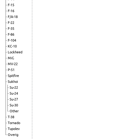
F-15
F-16
F/A-18
F-22
F-35
F-86
F-104
KC-10
Lockheed
MiG
MV-22
P-51
Spitfire
Sukhoi
Su-22
Su-24
Su-27
Su-30
Other
T-38
Tornado
Tupolev
Overig