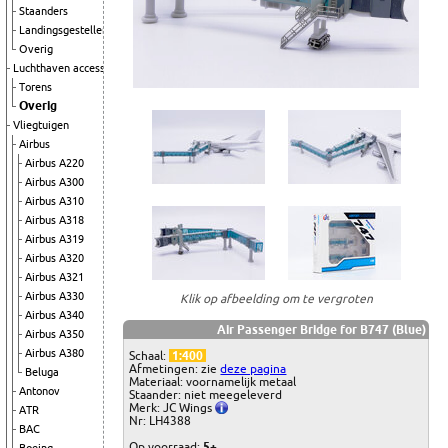
Staanders
Landingsgestellen
Overig
Luchthaven accessoires
Torens
Overig
Vliegtuigen
Airbus
Airbus A220
Airbus A300
Airbus A310
Airbus A318
Airbus A319
Airbus A320
Airbus A321
Airbus A330
Klik op afbeelding om te vergroten
Airbus A340
Air Passenger Bridge for B747 (Blue)
Airbus A350
Airbus A380
Schaal:
1:400
Afmetingen: zie
deze pagina
Beluga
Materiaal: voornamelijk metaal
Antonov
Staander: niet meegeleverd
Merk: JC Wings
ATR
Nr: LH4388
BAC
Op voorraad:
5+