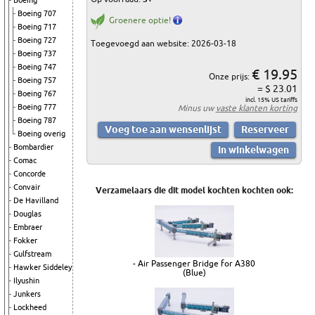
Boeing
Boeing 707
Groenere optie!
Boeing 717
Boeing 727
Toegevoegd aan website: 2026-03-18
Boeing 737
Boeing 747
€ 19.95
Onze prijs:
Boeing 757
= $ 23.01
Boeing 767
incl. 15% US tariffs
Boeing 777
Minus uw
vaste klanten korting
Boeing 787
Boeing overig
Bombardier
Comac
Concorde
Convair
Verzamelaars die dit model kochten kochten ook:
De Havilland
Douglas
Embraer
Fokker
Gulfstream
- Air Passenger Bridge for A380
Hawker Siddeley
(Blue)
Ilyushin
Junkers
Lockheed