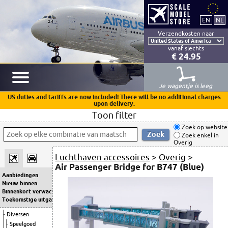
Verzendkosten naar
vanaf slechts
€ 24.95
Je wagentje is leeg
US duties and tariffs are now included! There will be no additional charges
upon delivery.
Toon filter
Zoek op website
Zoek enkel in
Overig
Luchthaven accessoires
>
Overig
>
Air Passenger Bridge for B747 (Blue)
Aanbiedingen
Nieuw binnen
Binnenkort verwacht
Toekomstige uitgaven
Diversen
Speelgoed