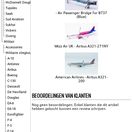
McDonnell Douglas
Tupolev
- Air Passenger Bridge for B737
Saab
(Blue)
Sud Aviation
Sukhoi
Vickers
Overig
Militair
Wizz Air UK - Airbus A321-271NY
Accessoires
Militaire vliegtuigen
A-10
Antonov
Airbus
Boeing
American Airlines - Airbus A321-
200
C-130
Dassault
De Havilland
BEOORDELINGEN VAN KLANTEN
Douglas
EA-6
Nog geen beoordelingen. Enkel klanten die dit artikel
hebben gekocht kunnen een review schrijven.
EA-18
Eurofighter
F-4
F-5
F-14