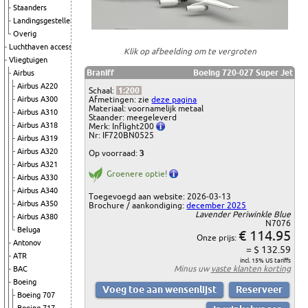
Staanders
Landingsgestellen
Overig
Luchthaven accessoires
Klik op afbeelding om te vergroten
Vliegtuigen
Braniff
Boeing 720-027 Super Jet
Airbus
Airbus A220
Schaal:
1:200
Afmetingen: zie
deze pagina
Airbus A300
Materiaal: voornamelijk metaal
Airbus A310
Staander: meegeleverd
Airbus A318
Merk: Inflight200
Nr: IF720BN0525
Airbus A319
Airbus A320
Op voorraad:
3
Airbus A321
Groenere optie!
Airbus A330
Airbus A340
Toegevoegd aan website: 2026-03-13
Airbus A350
Brochure / aankondiging:
december 2025
Lavender Periwinkle Blue
Airbus A380
N7076
Beluga
€ 114.95
Onze prijs:
Antonov
= $ 132.59
ATR
incl. 15% US tariffs
Minus uw
vaste klanten korting
BAC
Boeing
Boeing 707