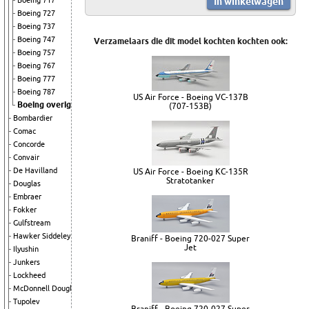
Boeing 717
Boeing 727
Boeing 737
Boeing 747
Verzamelaars die dit model kochten kochten ook:
Boeing 757
Boeing 767
Boeing 777
Boeing 787
US Air Force - Boeing VC-137B
Boeing overig
(707-153B)
Bombardier
Comac
Concorde
Convair
De Havilland
US Air Force - Boeing KC-135R
Stratotanker
Douglas
Embraer
Fokker
Gulfstream
Hawker Siddeley
Braniff - Boeing 720-027 Super
Jet
Ilyushin
Junkers
Lockheed
McDonnell Douglas
Tupolev
Braniff - Boeing 720-027 Super