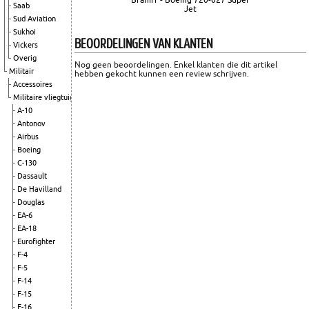
Saab
Jet
Sud Aviation
Sukhoi
BEOORDELINGEN VAN KLANTEN
Vickers
Overig
Nog geen beoordelingen. Enkel klanten die dit artikel
Militair
hebben gekocht kunnen een review schrijven.
Accessoires
Militaire vliegtuigen
A-10
Antonov
Airbus
Boeing
C-130
Dassault
De Havilland
Douglas
EA-6
EA-18
Eurofighter
F-4
F-5
F-14
F-15
F-16