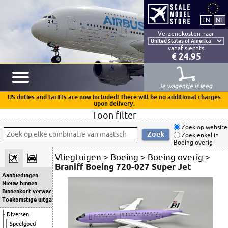
Verzendkosten naar
vanaf slechts
€ 24.95
Je wagentje is leeg
US duties and tariffs are now included! There will be no additional charges
upon delivery.
Toon filter
Zoek op website
Zoek enkel in
Boeing overig
Vliegtuigen
>
Boeing
>
Boeing overig
>
Braniff Boeing 720-027 Super Jet
Aanbiedingen
Nieuw binnen
Binnenkort verwacht
Toekomstige uitgaven
Diversen
Speelgoed