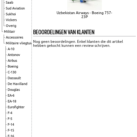
Saab
Sud Aviation
Uzbekistan Airways - Boeing 757-
Sukhoi
23P
Vickers
Overig
BEOORDELINGEN VAN KLANTEN
Militair
Accessoires
Nog geen beoordelingen. Enkel klanten die dit artikel
Militaire vliegtuigen
hebben gekocht kunnen een review schrijven.
A-10
Antonov
Airbus
Boeing
C-130
Dassault
De Havilland
Douglas
EA-6
EA-18
Eurofighter
F-4
F-5
F-14
F-15
F-16