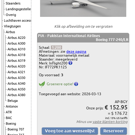
Staanders
Landingsgestellen
Overig
Luchthaven accessoires
Klik op afbeelding om te vergroten
Vliegtuigen
Airbus
PIA - Pakistan International Airlines
Airbus A220
Boeing 777-240/LR
Airbus A300
Schaal:
1:200
Airbus A310
Afmetingen: zie
deze pagina
Airbus A318
Materiaal: voornamelijk metaal
Staander: meegeleverd
Airbus A319
Merk: Inflight200
Airbus A320
Nr: IF772PK1125
Airbus A321
Op voorraad:
3
Airbus A330
Airbus A340
Groenere optie!
Airbus A350
Toegevoegd aan website: 2026-03-13
Airbus A380
Beluga
AP-BGY
€ 152.95
Antonov
Onze prijs:
ATR
= $ 176.72
BAC
incl. 15% US tariffs
Minus uw
vaste klanten korting
Boeing
Boeing 707