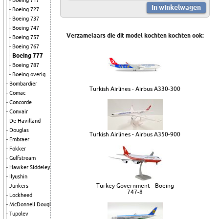
Boeing 717
Boeing 727
Boeing 737
Boeing 747
Verzamelaars die dit model kochten kochten ook:
Boeing 757
Boeing 767
Boeing 777
Boeing 787
Boeing overig
Bombardier
Turkish Airlines - Airbus A330-300
Comac
Concorde
Convair
De Havilland
Douglas
Turkish Airlines - Airbus A350-900
Embraer
Fokker
Gulfstream
Hawker Siddeley
Ilyushin
Turkey Government - Boeing
Junkers
747-8
Lockheed
McDonnell Douglas
Tupolev