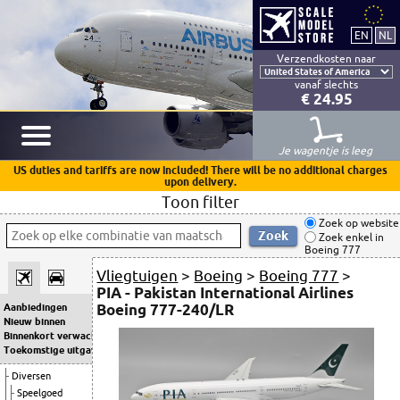
Verzendkosten naar
vanaf slechts
€ 24.95
Je wagentje is leeg
US duties and tariffs are now included! There will be no additional charges
upon delivery.
Toon filter
Zoek op website
Zoek enkel in
Boeing 777
Vliegtuigen
>
Boeing
>
Boeing 777
>
PIA - Pakistan International Airlines
Boeing 777-240/LR
Aanbiedingen
Nieuw binnen
Binnenkort verwacht
Toekomstige uitgaven
Diversen
Speelgoed