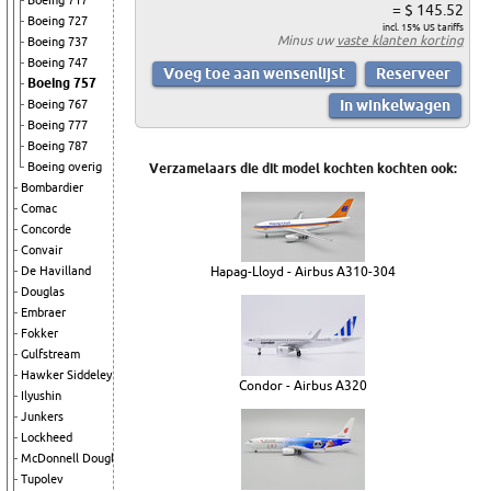
Boeing 717
= $ 145.52
Boeing 727
incl. 15% US tariffs
Minus uw
vaste klanten korting
Boeing 737
Boeing 747
Boeing 757
Boeing 767
Boeing 777
Boeing 787
Boeing overig
Verzamelaars die dit model kochten kochten ook:
Bombardier
Comac
Concorde
Convair
Hapag-Lloyd - Airbus A310-304
De Havilland
Douglas
Embraer
Fokker
Gulfstream
Hawker Siddeley
Condor - Airbus A320
Ilyushin
Junkers
Lockheed
McDonnell Douglas
Tupolev