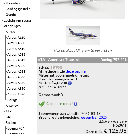
Staanders
Landingsgestellen
Overig
Luchthaven accessoires
Vliegtuigen
Airbus
Airbus A220
Airbus A300
Airbus A310
Klik op afbeelding om te vergroten
Airbus A318
ATA - American Trans Air
Boeing 757-23N
Airbus A319
Airbus A320
Schaal:
1:200
Afmetingen: zie
deze pagina
Airbus A321
Materiaal: voornamelijk metaal
Airbus A330
Staander: meegeleverd
Merk: Inflight200
Airbus A340
Nr: IF752AT0525
Airbus A350
Airbus A380
Op voorraad:
3
Beluga
Groenere optie!
Antonov
ATR
Toegevoegd aan website: 2026-03-13
BAC
Brochure / aankondiging:
december 2025
25th anniversary
Boeing
N520AT
Boeing 707
€ 125.95
Onze prijs: