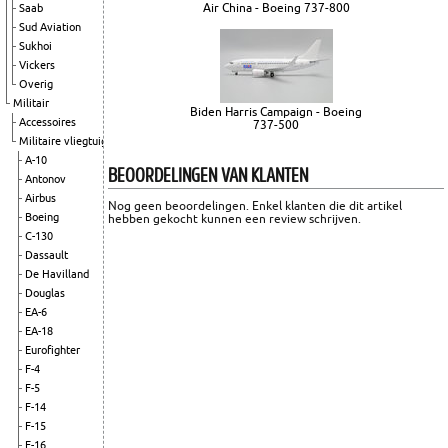
Air China - Boeing 737-800
Saab
Sud Aviation
Sukhoi
Vickers
Overig
Militair
Biden Harris Campaign - Boeing
Accessoires
737-500
Militaire vliegtuigen
A-10
BEOORDELINGEN VAN KLANTEN
Antonov
Airbus
Nog geen beoordelingen. Enkel klanten die dit artikel
Boeing
hebben gekocht kunnen een review schrijven.
C-130
Dassault
De Havilland
Douglas
EA-6
EA-18
Eurofighter
F-4
F-5
F-14
F-15
F-16