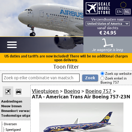
Verzendkosten naar
vanaf slechts
€ 24.95
Je wagentje is leeg
US duties and tariffs are now included! There will be no additional charges
upon delivery.
Toon filter
Zoek op website
Zoek enkel in
Boeing 757
Vliegtuigen
>
Boeing
>
Boeing 757
>
ATA - American Trans Air Boeing 757-23N
Aanbiedingen
Nieuw binnen
Binnenkort verwacht
Toekomstige uitgaven
Diversen
Speelgoed