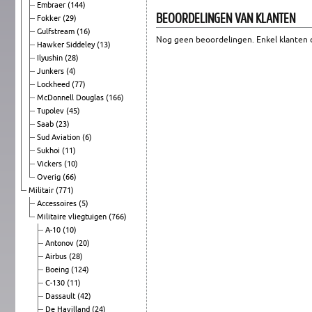
Embraer
(144)
BEOORDELINGEN VAN KLANTEN
Fokker
(29)
Gulfstream
(16)
Nog geen beoordelingen. Enkel klanten d
Hawker Siddeley
(13)
Ilyushin
(28)
Junkers
(4)
Lockheed
(77)
McDonnell Douglas
(166)
Tupolev
(45)
Saab
(23)
Sud Aviation
(6)
Sukhoi
(11)
Vickers
(10)
Overig
(66)
Militair
(771)
Accessoires
(5)
Militaire vliegtuigen
(766)
A-10
(10)
Antonov
(20)
Airbus
(28)
Boeing
(124)
C-130
(11)
Dassault
(42)
De Havilland
(24)