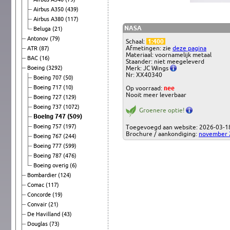
Airbus A350
(439)
Airbus A380
(117)
NASA
Beluga
(21)
Antonov
(79)
Schaal:
1:400
Afmetingen: zie
deze pagina
ATR
(87)
Materiaal: voornamelijk metaal
BAC
(16)
Staander: niet meegeleverd
Boeing
(3292)
Merk: JC Wings
Nr: XX40340
Boeing 707
(50)
Boeing 717
(10)
Op voorraad:
nee
Nooit meer leverbaar
Boeing 727
(129)
Boeing 737
(1072)
Groenere optie!
Boeing 747
(509)
Boeing 757
(197)
Toegevoegd aan website: 2026-03-1
Brochure / aankondiging:
november 
Boeing 767
(244)
Boeing 777
(599)
Boeing 787
(476)
Boeing overig
(6)
Bombardier
(124)
Comac
(117)
Concorde
(19)
Convair
(21)
De Havilland
(43)
Douglas
(73)