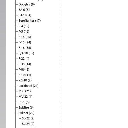
Douglas
(9)
EA-6
(5)
EA-18
(4)
Eurofighter
(17)
F-4
(12)
F-5
(16)
F-14
(26)
F-15
(24)
F-16
(38)
F/A-18
(35)
F-22
(4)
F-35
(14)
F-86
(8)
F-104
(1)
KC-10
(2)
Lockheed
(21)
MiG
(21)
MV-22
(1)
P-51
(5)
Spitfire
(6)
Sukhoi
(22)
Su-22
(2)
Su-24
(2)