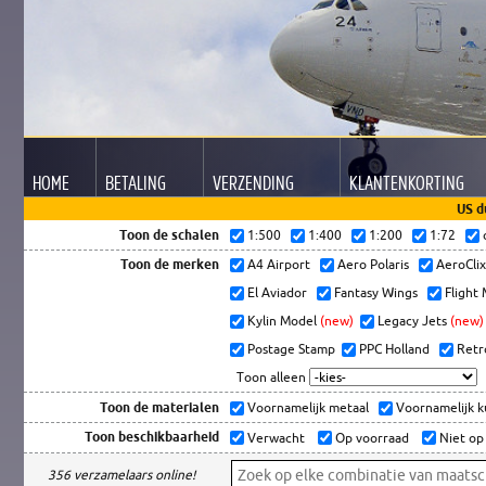
HOME
BETALING
VERZENDING
KLANTEN
KORTING
US d
Toon de schalen
1:500
1:400
1:200
1:72
Toon de merken
A4 Airport
Aero Polaris
AeroCli
El Aviador
Fantasy Wings
Flight
Kylin Model
(new)
Legacy Jets
(new)
Postage Stamp
PPC Holland
Retr
Toon alleen
Toon de materialen
Voornamelijk metaal
Voornamelijk 
Toon beschikbaarheid
Verwacht
Op voorraad
Niet op
356 verzamelaars online!