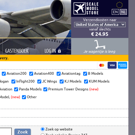
Verzendkosten naar
vanaf slechts
€ 24.95
GASTEN
BOEK
LOG
IN
Je wagentje is leeg
very.
s
Aviation200
Aviation400
Aviationtag
B Models
ogan
Inflight200
JC Wings
KJ Models
KUM Models
Aviation
Panda Models
Premium Tower Designs
(new)
ModeL
(new)
Other
Zoek op website