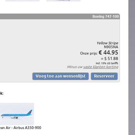
Boeing 747-100
Yellow Stripe
N905NA
€ 44.95
Onze prijs:
= $ 51.88
incl. 15% US tariffs
Minus uw
vaste klanten korting
k:
an Air - Airbus A350-900