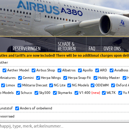
SCHADE &
RESERVERINGEN
RETOUREN
FAQ
OVER ONS
uties and tariffs are now included! There will be no additional charges upon deli
other
x
Aether Model
Airbus Shop
Albatros
Apollo
ARD
AviaBos
 Miniatures
Gemini
Herpa Wings
Herpa Snap-Fit
Hobby Master
H
Limox
Militaria Diecast
NG Lite
NG Models
ODEWM
Oxford 
o Models
Schuco
Sky500
Skymarks
V1:400
(new)
WLTK
Yu 
kunststof
Anders of onbekend
 voorraad