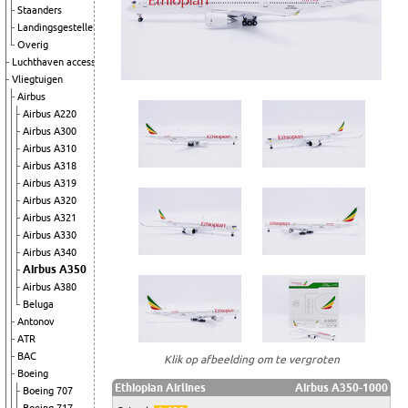
Staanders
Landingsgestellen
Overig
Luchthaven accessoires
Vliegtuigen
Airbus
Airbus A220
Airbus A300
Airbus A310
Airbus A318
Airbus A319
Airbus A320
Airbus A321
Airbus A330
Airbus A340
Airbus A350
Airbus A380
Beluga
Antonov
ATR
BAC
Klik op afbeelding om te vergroten
Boeing
Ethiopian Airlines
Airbus A350-1000
Boeing 707