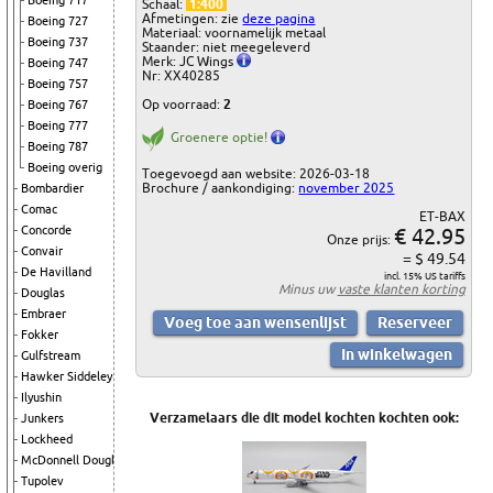
Boeing 717
Schaal:
1:400
Afmetingen: zie
deze pagina
Boeing 727
Materiaal: voornamelijk metaal
Boeing 737
Staander: niet meegeleverd
Merk: JC Wings
Boeing 747
Nr: XX40285
Boeing 757
Op voorraad:
2
Boeing 767
Boeing 777
Groenere optie!
Boeing 787
Boeing overig
Toegevoegd aan website: 2026-03-18
Brochure / aankondiging:
november 2025
Bombardier
Comac
ET-BAX
€ 42.95
Concorde
Onze prijs:
Convair
= $ 49.54
De Havilland
incl. 15% US tariffs
Minus uw
vaste klanten korting
Douglas
Embraer
Fokker
Gulfstream
Hawker Siddeley
Ilyushin
Verzamelaars die dit model kochten kochten ook:
Junkers
Lockheed
McDonnell Douglas
Tupolev