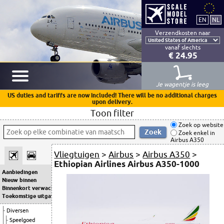
Verzendkosten naar
vanaf slechts
€ 24.95
Je wagentje is leeg
US duties and tariffs are now included! There will be no additional charges
upon delivery.
Toon filter
Zoek op website
Zoek enkel in
Airbus A350
Vliegtuigen
>
Airbus
>
Airbus A350
>
Ethiopian Airlines Airbus A350-1000
Aanbiedingen
Nieuw binnen
Binnenkort verwacht
Toekomstige uitgaven
Diversen
Speelgoed