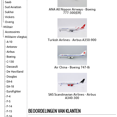
Saab
Sud Aviation
ANA All Nippon Airways - Boeing
Sukhoi
777-300(ER)
Vickers
Overig
Militair
Accessoires
Militaire vliegtuigen
Turkish Airlines - Airbus A350-900
A-10
Antonov
Airbus
Boeing
C-130
Dassault
Air China - Boeing 747-8i
De Havilland
Douglas
EA-6
EA-18
Eurofighter
SAS Scandinavian Airlines - Airbus
F-4
A340-300
F-5
F-14
BEOORDELINGEN VAN KLANTEN
F-15
F-16