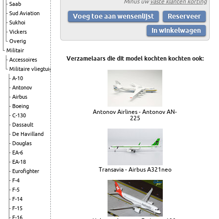
Minus uw
vaste klanten korting
Saab
Sud Aviation
Sukhoi
Vickers
Overig
Militair
Verzamelaars die dit model kochten kochten ook:
Accessoires
Militaire vliegtuigen
A-10
Antonov
Airbus
Boeing
Antonov Airlines - Antonov AN-
C-130
225
Dassault
De Havilland
Douglas
EA-6
EA-18
Transavia - Airbus A321neo
Eurofighter
F-4
F-5
F-14
F-15
F-16