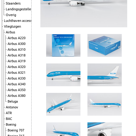
Staanders
Landingsgestellen
Overig
Luchthaven accessoires
Vliegtuigen
Airbus
Airbus A220
Airbus A300
Airbus A310
Airbus A318
Airbus A319
Airbus A320
Airbus A321
Airbus A330
Airbus A340
Airbus A350
Airbus A380
Beluga
Antonov
ATR
BAC
Boeing
Boeing 707