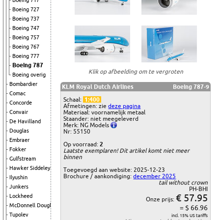
Boeing 717
Boeing 727
Boeing 737
Boeing 747
Boeing 757
Boeing 767
Boeing 777
Boeing 787
Klik op afbeelding om te vergroten
Boeing overig
Bombardier
KLM Royal Dutch Airlines
Boeing 787-9
Comac
Schaal:
1:400
Concorde
Afmetingen: zie
deze pagina
Convair
Materiaal: voornamelijk metaal
Staander: niet meegeleverd
De Havilland
Merk: NG Models
Douglas
Nr: 55150
Embraer
Op voorraad:
2
Fokker
Laatste exemplaren! Dit artikel komt niet meer
binnen
Gulfstream
Hawker Siddeley
Toegevoegd aan website: 2025-12-23
Brochure / aankondiging:
december 2025
Ilyushin
tail without crown
Junkers
PH-BHI
€ 57.95
Lockheed
Onze prijs:
McDonnell Douglas
= $ 66.96
Tupolev
incl. 15% US tariffs