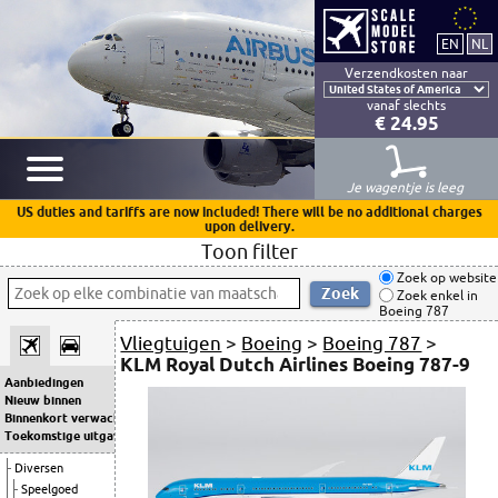
Verzendkosten naar
vanaf slechts
€ 24.95
Je wagentje is leeg
US duties and tariffs are now included! There will be no additional charges
upon delivery.
Toon filter
Zoek op website
Zoek enkel in
Boeing 787
Vliegtuigen
>
Boeing
>
Boeing 787
>
KLM Royal Dutch Airlines Boeing 787-9
Aanbiedingen
Nieuw binnen
Binnenkort verwacht
Toekomstige uitgaven
Diversen
Speelgoed